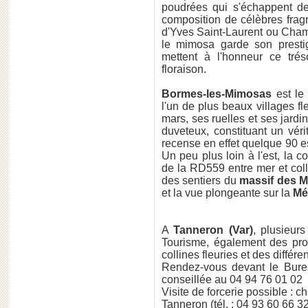
poudrées qui s'échappent de
composition de célèbres frag
d'Yves Saint-Laurent ou Cham
le mimosa garde son prestig
mettent à l'honneur ce trés
floraison.
Bormes-les-Mimosas
est le 
l'un de plus beaux villages f
mars, ses ruelles et ses jard
duveteux, constituant un vér
recense en effet quelque 90 e
Un peu plus loin à l'est, la
de la RD559 entre mer et col
des sentiers du
massif des M
et la vue plongeante sur la
Mé
A
Tanneron (Var)
, plusieur
Tourisme, également des pr
collines fleuries et des diffé
Rendez-vous devant le Bur
conseillée au 04 94 76 01 02
Visite de forcerie possible : c
Tanneron (tél. : 04 93 60 66 32