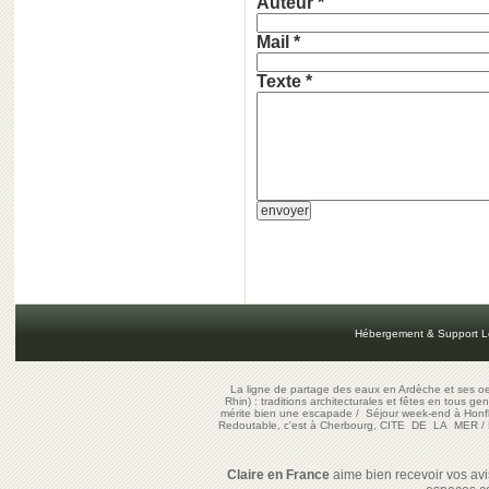
Auteur *
Mail *
Texte *
Hébergement & Support L
La ligne de partage des eaux en Ardèche et ses oe
Rhin) : traditions architecturales et fêtes en tous ge
mérite bien une escapade
/
Séjour week-end à Honf
Redoutable, c'est à Cherbourg, CITE DE LA MER
/
Claire en France
aime bien recevoir vos avis