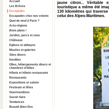
Accueil
jaune citron... Véritabl
Les Brèves
touristique a même été ima
Escapades
130 kilomètres qui traverse 
celui des Alpes-Maritimes.
Escapades chez nos voisins
Quoi de neuf à Paris ?
Actu-régions
Bons plans !
Jardins, parcs et zoos
Châteaux
Eglises et abbayes
Musées et galeries
Sites divers
Insolites
Gîtes, hébergements divers et
chambres d'hôtes
Hôtels et hôtels-restaurants
Restaurants
Expositions et salons
Festivals et fêtes
Gourmandises
Savoir-faire
Tendances
Beauté-Bien être