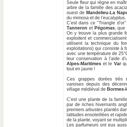
Seule fleur qui règne en maît
arbre de la famille des acac
ouest de
Mandelieu-La Nap
du mimosa et de l'eucalyptus.
C'est dans ce "Triangle d'or
Tanneron
et
Pégomas
, que 
On y trouve la plus grande 
exploitent et commercialisent
utilisent la technique du f
exploitations) qui consiste à 
avec une température de 25°C
leur conservation à l'aide d
Alpes-Maritimes
et le
Var
qu
tout en jaune !
Ces grappes dorées très re
varoises depuis des décenn
village médiéval de
Bormes-l
C'est une plante de la famill
par de riches hivernants angl
premiers arbustes plantés dan
latitudes ensoleillées et rapi
de la plante, voyant se multip
Les parfumeurs ont eux aussi