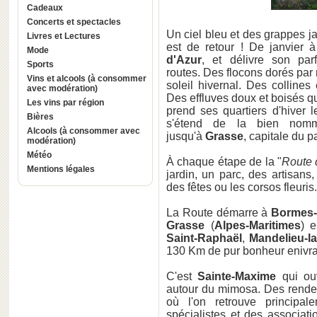
Cadeaux
Concerts et spectacles
Un ciel bleu et des grappes 
Livres et Lectures
est de retour ! De janvier à
Mode
d'Azur
, et délivre son pa
Sports
routes. Des flocons dorés par 
Vins et alcools (à consommer
soleil hivernal. Des collines 
avec modération)
Des effluves doux et boisés 
Les vins par région
prend ses quartiers d'hiver 
Bières
s'étend de la bien no
Alcools (à consommer avec
jusqu'à
Grasse
, capitale du 
modération)
Météo
À chaque étape de la "
Route
Mentions légales
jardin, un parc, des artisans
des fêtes ou les corsos fleuris.
La Route démarre à
Bormes-
Grasse
(
Alpes-Maritimes
) 
Saint-Raphaël
,
Mandelieu-l
130 Km de pur bonheur enivra
C'est
Sainte-Maxime
qui ou
autour du mimosa. Des rendez-
où l'on retrouve principal
spécialistes et des associat