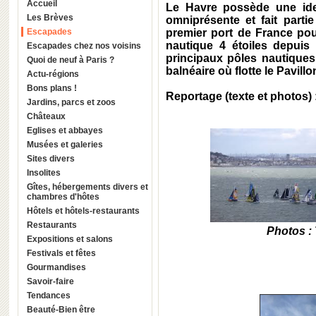
Accueil
Le Havre possède une ident
Les Brèves
omniprésente et fait partie
Escapades
premier port de France pour
nautique 4 étoiles depuis
Escapades chez nos voisins
principaux pôles nautiques
Quoi de neuf à Paris ?
balnéaire où flotte le Pavill
Actu-régions
Bons plans !
Reportage (texte et photos) 
Jardins, parcs et zoos
Châteaux
Eglises et abbayes
Musées et galeries
Sites divers
Insolites
Gîtes, hébergements divers et
chambres d'hôtes
Hôtels et hôtels-restaurants
Restaurants
Photos :
Expositions et salons
Festivals et fêtes
Gourmandises
Savoir-faire
Tendances
Beauté-Bien être