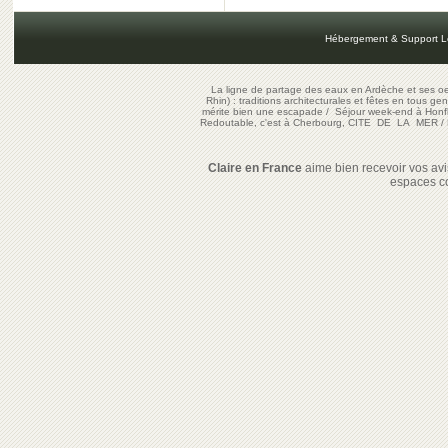
Hébergement & Support L
La ligne de partage des eaux en Ardèche et ses oe
Rhin) : traditions architecturales et fêtes en tous ge
mérite bien une escapade
/
Séjour week-end à Honf
Redoutable, c'est à Cherbourg, CITE DE LA MER
/
Claire en France
aime bien recevoir vos avis
espaces c