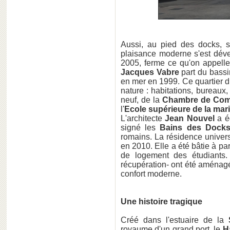
Aussi, au pied des docks, 
plaisance moderne s'est déve
2005, ferme ce qu'on appell
Jacques Vabre
part du bass
en mer en 1999. Ce quartier d
nature : habitations, bureaux, 
neuf, de la
Chambre de Comm
l'
Ecole supérieure de la ma
L'architecte
Jean Nouvel
a é
signé les
Bains des Docks
romains. La résidence univers
en 2010. Elle a été bâtie à p
de logement des étudiants. 
récupération- ont été aménag
confort moderne.
Une histoire tragique
Créé dans l'estuaire de la
royaume d'un grand port, le
H