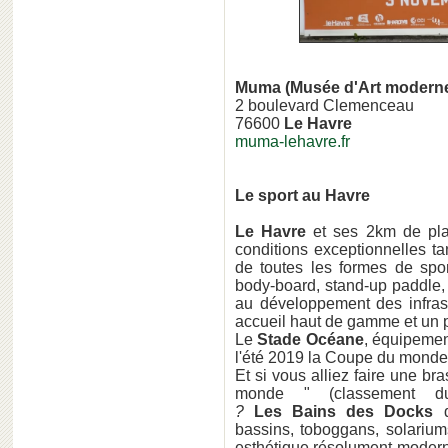
Muma (Musée d'Art moderne
2 boulevard Clemenceau
76600
Le Havre
muma-lehavre.fr
Le sport au Havre
Le Havre
et ses 2km de pla
conditions exceptionnelles ta
de toutes les formes de sport
body-board, stand-up paddle, 
au développement des infrastr
accueil haut de gamme et un p
Le
Stade Océane
, équipemen
l'été 2019 la Coupe du monde
Et si vous alliez faire une br
monde " (classement du
?
Les Bains des Docks
d
bassins, toboggans, solarium
esthétique résolument moderne 