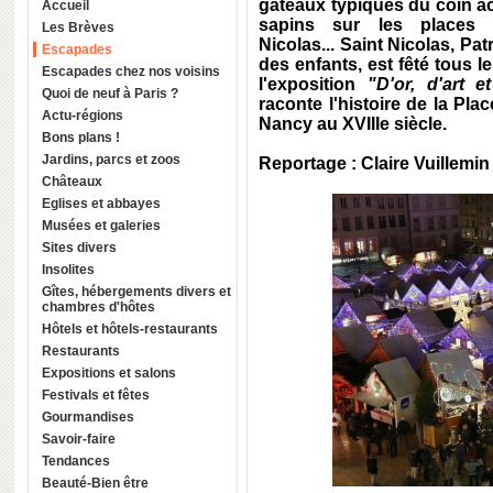
gâteaux typiques du coin 
Accueil
sapins sur les places 
Les Brèves
Nicolas
... Saint Nicolas, Pa
Escapades
des enfants, est fêté tous
Escapades chez nos voisins
l'exposition
"D'or, d'art e
Quoi de neuf à Paris ?
raconte l'histoire de la Pla
Actu-régions
Nancy
au XVIIIe siècle.
Bons plans !
Jardins, parcs et zoos
Reportage : Claire Vuillemin
Châteaux
Eglises et abbayes
Musées et galeries
Sites divers
Insolites
Gîtes, hébergements divers et
chambres d'hôtes
Hôtels et hôtels-restaurants
Restaurants
Expositions et salons
Festivals et fêtes
Gourmandises
Savoir-faire
Tendances
Beauté-Bien être