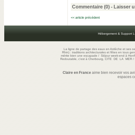
Commentaire (0) -
Laisser 
<< article précédent
Hébergement & Support L
La ligne de partage des eaux en Ardèche et ses oe
Rhin) : traditions architecturales et fêtes en tous ge
mérite bien une escapade
/
Séjour week-end à Honf
Redoutable, c'est à Cherbourg, CITE DE LA MER
/
Claire en France
aime bien recevoir vos avis
espaces c