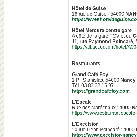
Hôtel de Guise
18 rue de Guise - 54000
NAN
https://www.hoteldeguise.c
Hôtel Mercure centre gare
A côté de la gare TGV et du
C
11, rue Raymond Poincaré,
https://all.accor.com/hotel/A03
Restaurants
Grand Café Foy
1 Pl. Stanislas, 54000
Nancy
Tél. 03.83.32.15.97
https://grandcafefoy.com
L'Escale
Rue des Maréchaux 54000
N
https://www.restaurantlescale-
L'Excelsior
50 rue Henri Poincaré 54000
https://www.excelsior-nancy.