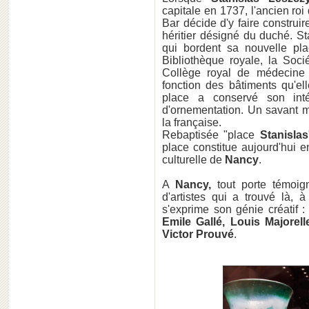
capitale en 1737, l'ancien ro
Bar décide d'y faire constru
héritier désigné du duché. Sta
qui bordent sa nouvelle plac
Bibliothèque royale, la Socié
Collège royal de médecine 
fonction des bâtiments qu'e
place a conservé son intég
d'ornementation. Un savant m
la française.
Rebaptisée "place
Stanislas
place constitue aujourd'hui en
culturelle de
Nancy
.
A
Nancy,
tout porte témoig
d'artistes qui a trouvé là, à
s'exprime son génie créatif 
Emile Gallé, Louis Majorel
Victor Prouvé
.