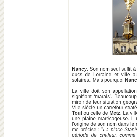
Nancy
. Son nom seul suffit à
ducs de Lorraine et ville a
solaires...Mais pourquoi
Nan
La ville doit son appellatio
signifiant ‘marais'. Beaucou
miroir de leur situation géog
VIIe siècle un carrefour stra
Toul
ou celle de
Metz
. La vil
une plaine marécageuse. Il
l'origine de son nom dans le 
me précise : "
La place Stanisl
période de chaleur, comme 