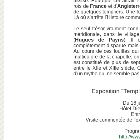
assise. Pourquoi cet attrait 
rois de
France
et d'
Angleterr
de quelques templiers. Une foi
Là où s'arrête l'Histoire comm
Le seul trésor vraiment conn
méridionale, dans le villa
(
Hugues de Payns
). Il 
complètement disparue mais 
Au cours de ces fouilles qui 
multicolore de la chapelle, on
est constitué de plus de sep
entre le XIIe et XIIIe siècle.
d'un mythe qui ne semble pas p
Exposition "Templi
Du 16 j
Hôtel Die
Entr
Visite commentée de l'exp
Progra
http://ww