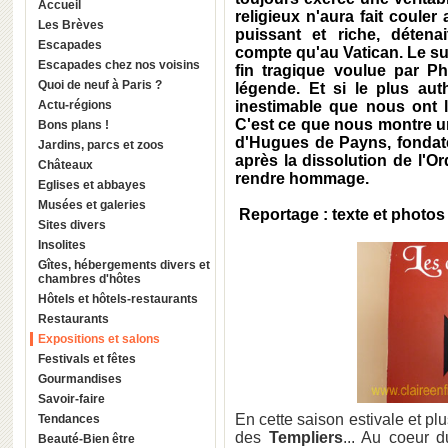
Accueil
religieux n'aura fait couler 
Les Brèves
puissant et riche, détenai
Escapades
compte qu'au
Vatican
. Le s
Escapades chez nos voisins
fin tragique voulue par
Ph
Quoi de neuf à Paris ?
légende. Et si le plus aut
Actu-régions
inestimable que nous ont 
C'est ce que nous montre u
Bons plans !
d'
Hugues de Payns
, fonda
Jardins, parcs et zoos
après la dissolution de l'Or
Châteaux
rendre hommage.
Eglises et abbayes
Musées et galeries
Reportage : texte et photos 
Sites divers
Insolites
Gîtes, hébergements divers et
chambres d'hôtes
Hôtels et hôtels-restaurants
Restaurants
Expositions et salons
Festivals et fêtes
Gourmandises
Savoir-faire
En cette saison estivale et plu
Tendances
des
Templiers
... Au coeur
Beauté-Bien être