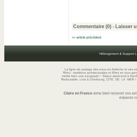
Commentaire (0) -
Laisser 
<< article précédent
Hébergement & Support L
La ligne de partage des eaux en Ardèche et ses oe
Rhin) : traditions architecturales et fêtes en tous ge
mérite bien une escapade
/
Séjour week-end à Honf
Redoutable, c'est à Cherbourg, CITE DE LA MER
/
Claire en France
aime bien recevoir vos avis
espaces c