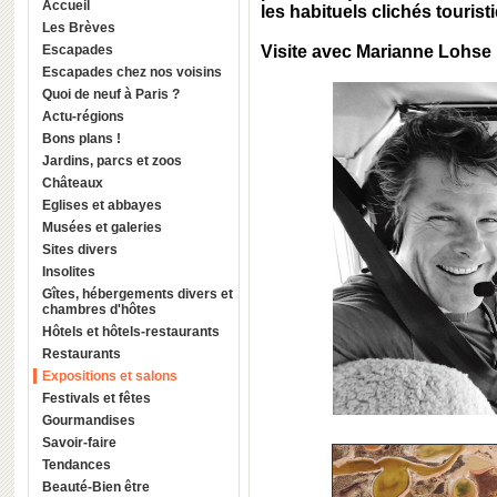
Accueil
les habituels clichés tourist
Les Brèves
Escapades
Visite avec Marianne Lohse
Escapades chez nos voisins
Quoi de neuf à Paris ?
Actu-régions
Bons plans !
Jardins, parcs et zoos
Châteaux
Eglises et abbayes
Musées et galeries
Sites divers
Insolites
Gîtes, hébergements divers et
chambres d'hôtes
Hôtels et hôtels-restaurants
Restaurants
Expositions et salons
Festivals et fêtes
Gourmandises
Savoir-faire
Tendances
Beauté-Bien être