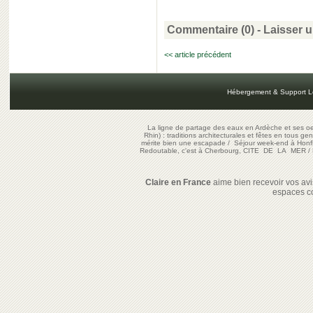
Commentaire (0) -
Laisser 
<< article précédent
Hébergement & Support L
La ligne de partage des eaux en Ardèche et ses oe
Rhin) : traditions architecturales et fêtes en tous ge
mérite bien une escapade
/
Séjour week-end à Honf
Redoutable, c'est à Cherbourg, CITE DE LA MER
/
Claire en France
aime bien recevoir vos avis
espaces c