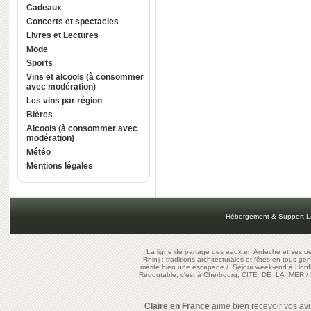
Cadeaux
Concerts et spectacles
Livres et Lectures
Mode
Sports
Vins et alcools (à consommer
avec modération)
Les vins par région
Bières
Alcools (à consommer avec
modération)
Météo
Mentions légales
Hébergement & Support L
La ligne de partage des eaux en Ardèche et ses oe
Rhin) : traditions architecturales et fêtes en tous ge
mérite bien une escapade
/
Séjour week-end à Honf
Redoutable, c'est à Cherbourg, CITE DE LA MER
/
Claire en France
aime bien recevoir vos avis