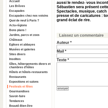
Accueil
aussi le rendez- vous incont
Les Brèves
Sébastien sera présent cett
Escapades
Spectacles, musique, catch 
presse et de caricatures : t
Escapades chez nos voisins
grand éclat de rire.
Quoi de neuf à Paris ?
Actu-régions
Bons plans !
Jardins, parcs et zoos
Laissez un commentaire
Châteaux
Auteur *
Eglises et abbayes
Musées et galeries
Mail *
Sites divers
Insolites
Texte *
Gîtes, hébergements divers et
chambres d'hôtes
Hôtels et hôtels-restaurants
Restaurants
Expositions et salons
Festivals et fêtes
Gourmandises
Savoir-faire
Tendances
Beauté-Bien être