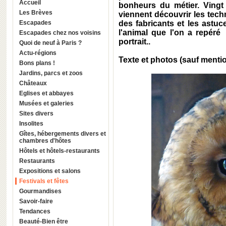
Accueil
bonheurs du métier. Ving
Les Brèves
viennent découvrir les tec
Escapades
des fabricants et les astu
l'animal que l'on a repéré
Escapades chez nos voisins
portrait..
Quoi de neuf à Paris ?
Actu-régions
Texte et photos (sauf menti
Bons plans !
Jardins, parcs et zoos
Châteaux
Eglises et abbayes
Musées et galeries
Sites divers
Insolites
Gîtes, hébergements divers et
chambres d'hôtes
Hôtels et hôtels-restaurants
Restaurants
Expositions et salons
Festivals et fêtes
Gourmandises
Savoir-faire
Tendances
Beauté-Bien être