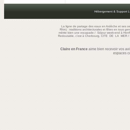
Hébergement & Support L
La ligne de partage des eaux en Ardèche et ses oe
Rhin) : traditions architecturales et fêtes en tous ge
mérite bien une escapade
/
Séjour week-end à Honf
Redoutable, c'est à Cherbourg, CITE DE LA MER
/
Claire en France
aime bien recevoir vos avis
espaces c