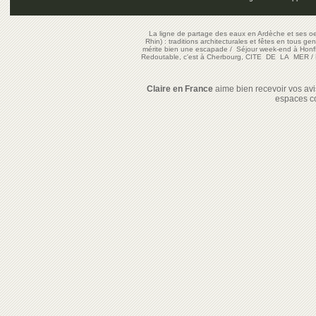
La ligne de partage des eaux en Ardèche et ses oe
Rhin) : traditions architecturales et fêtes en tous ge
mérite bien une escapade
/
Séjour week-end à Honf
Redoutable, c'est à Cherbourg, CITE DE LA MER
/
Claire en France
aime bien recevoir vos avis
espaces c