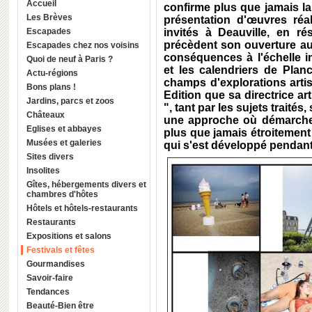
Accueil
confirme plus que jamais la 
Les Brèves
présentation d'œuvres réa
Escapades
invités à Deauville, en r
précèdent son ouverture au 
Escapades chez nos voisins
conséquences à l'échelle i
Quoi de neuf à Paris ?
et les calendriers de Plan
Actu-régions
champs d'explorations arti
Bons plans !
Edition que sa directrice ar
Jardins, parcs et zoos
", tant par les sujets traité
Châteaux
une approche où démarche d
Eglises et abbayes
plus que jamais étroitement l
Musées et galeries
qui s'est développé pendant
Sites divers
Insolites
Gîtes, hébergements divers et
chambres d'hôtes
Hôtels et hôtels-restaurants
Restaurants
Expositions et salons
Festivals et fêtes
Gourmandises
Savoir-faire
Tendances
Beauté-Bien être