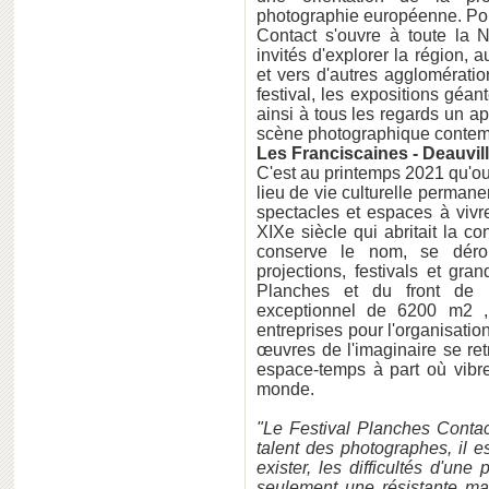
photographie européenne. Po
Contact s'ouvre à toute la
invités d'explorer la région, 
et vers d'autres agglomérati
festival, les expositions géant
ainsi à tous les regards un ap
scène photographique contem
Les Franciscaines - Deauvill
C'est au printemps 2021 qu'o
lieu de vie culturelle perman
spectacles et espaces à vivr
XIXe siècle qui abritait la c
conserve le nom, se déroul
projections, festivals et gr
Planches et du front de 
exceptionnel de 6200 m2 , 
entreprises pour l'organisatio
œuvres de l'imaginaire se re
espace-temps à part où vibre
monde.
"Le Festival Planches Contac
talent des photographes, il 
exister, les difficultés d'une
seulement une résistante ma