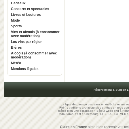
Cadeaux
Concerts et spectacles
Livres et Lectures
Mode
Sports
Vins et alcools (à consommer
avec modération)
Les vins par région
Bières
Alcools (à consommer avec
modération)
Météo
Mentions légales
Hébergement & Support L
La ligne de partage des eaux en Ardèche et ses oe
Rhin) : traditions architecturales et fêtes en tous ge
mérite bien une escapade
/
Séjour week-end à Honf
Redoutable, c'est à Cherbourg, CITE DE LA MER
/
Claire en France
aime bien recevoir vos avis