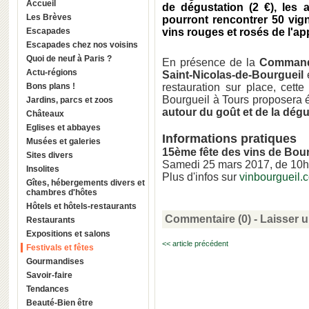
Accueil
de dégustation (2 €), les
Les Brèves
pourront
rencontrer 50 vig
Escapades
vins rouges et rosés de l'ap
Escapades chez nos voisins
Quoi de neuf à Paris ?
En présence de la
Commande
Actu-régions
Saint-Nicolas-de-Bourgueil
e
Bons plans !
restauration sur place, cett
Bourgueil à Tours proposera
Jardins, parcs et zoos
autour du goût et de la dégu
Châteaux
Eglises et abbayes
Informations pratiques
Musées et galeries
15ème fête des vins de Bour
Sites divers
Samedi 25 mars 2017, de 10h 
Insolites
Plus d'infos sur
vinbourgueil.
Gîtes, hébergements divers et
chambres d'hôtes
Hôtels et hôtels-restaurants
Commentaire (0) -
Laisser 
Restaurants
Expositions et salons
<< article précédent
Festivals et fêtes
Gourmandises
Savoir-faire
Tendances
Beauté-Bien être