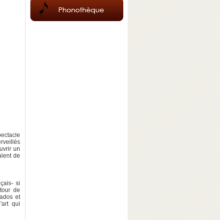
pectacle
rveillés
uvrir un
alent de
çais- si
tour de
 ados et
'art qui