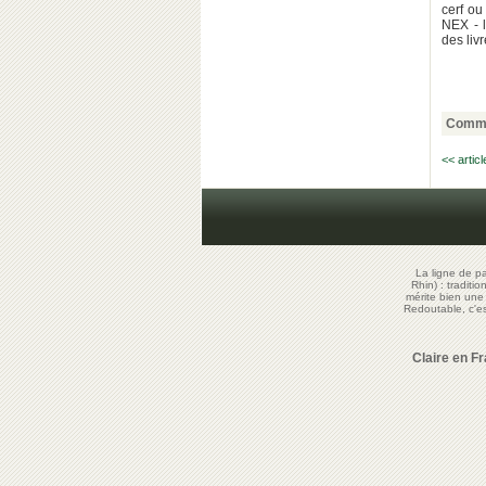
cerf ou
NEX - l
des liv
Comme
<< artic
La ligne de p
Rhin) : traditi
mérite bien un
Redoutable, c'
Claire en F