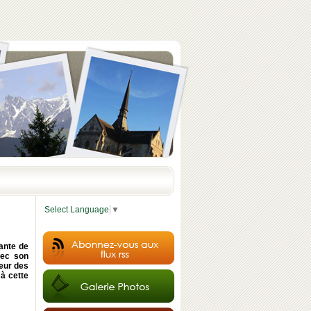
Select Language
▼
sante de
vec son
teur des
 à cette