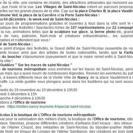
 de la ville, une centaine de chalets, des attractions artisanales qui ravissent au
t, que l'ouïe et la vue.
Les Villages de Saint-Nicolas
créent un parcours proposa
rtes sur les grands places de la ville. Cap sur
la place Charles III
,
la place Vaudé
Simone Veil
,
la place de la Carrière
et
la Porte Saint-Nicolas
!
u 04 décembre : le week-end de Saint-Nicolas :
ux jours de programmations gratuites et ouvertes à tous dans la ville sont le
tique des festivités ! Spectacles riches de
107 représentations
par
22 compagn
 la rue, animations telles que
la sculpture sur glace
, l
a borne photo
etc, grand
s de rues, patinoire, flash-mob et créatures extraordinaires... les surpris
ables et n'attendent que vous !
lé de Saint-Nicolas :
le point d'orgue des festivités, le Grand défilé de Saint-Nicolas rassemble de 
pants locaux ainsi que des artistes de toutes nationalités, tandis que
la Fanf
s du boucher
s'époumonne joyeusement et que le maire remet enfin à Saint-Nic
la ville !
 Guidées " Sur les traces de saint Nicolas "
e de tourisme métropolitain
vous emmène sur les traces de Saint-Nicolas, per
que mais qui a aussi nourri de nombreuses légendes. Revivez les aventures du pa
, à travers différents lieux de la Vieille Ville de
Nancy
, de la place Vaudémont à 
raffe. La visite guidée vous plongera aussi dans les traditions qui lui sont asso
e.
medis du 19 novembre au 10 décembre à 10h30
amedi 3 décembre à 15h
imanche 4 décembre à 10h30
tions à l'
Office de tourisme
gne :
https://visites.nancy-tourisme.fr/special-saint-nicolas
icolas à la boutique de L'Office de tourisme métropolitain
e pour la valorisation des métiers d'arts, la boutique de l'
Office de tourisme
, id
place Stanislas, propose différentes créations d'artisans d'art locaux : des vitraux
) de l'Atelier Chazot, des médailles de Saint-Nicolas du bijoutier-joaillier Math
de Noël en émaux de Longwy de l'atelier Saintignon, des créations en bois (peti