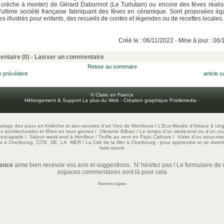
 crèche à monter) de Gérard Dabonnot (Le Turlutain) ou encore des fèves réali
'ultime société française fabriquant des fèves en céramique. Sont proposées é
res illustrés pour enfants, des recueils de contes et légendes ou de recettes locales.
Créé le : 06/11/2022 - Mise à jour : 06
ntaire (0) -
Laisser un commentaire
Retour au sommaire
le précédent
article s
© Claire en France
Hébergement & Support Le plus du Web
-
Création graphique Pratikmedia
-
artage des eaux en Ardèche et ses oeuvres d'art
Vins de Montlouis
/
L'Eco-Musée d'Alsace à Ung
ons architecturales et fêtes en tous genres
/
Vibrante Bilbao
/
Le temps d'un week-end ou d'un cour
e escapade
/
Séjour week-end à Honfleur
/
Truffe au vent en Pays Cathare
/
Visite d'un sous-mar
est à Cherbourg, CITE DE LA MER
/
La Cité de la Mer à Cherbourg : pour apprendre et se diverti
faire-savoir
rance
aime bien recevoir vos avis et suggestions. N' hésitez pas ! Le formulaire de c
espaces commentaires sont là pour cela
Mentions légales