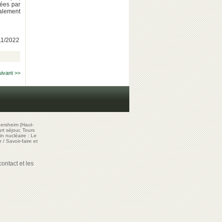
sées par
galement
/11/2022
uivant >>
ersheim (Haut-
t séjour, Tours
in nucléaire : Le
r
/
Savoir-faire et
ontact et les