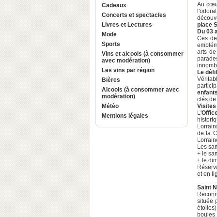
Au cœur
Cadeaux
l'odora
Concerts et spectacles
découve
Livres et Lectures
place 
Du 03 a
Mode
Ces de
Sports
embléma
arts de
Vins et alcools (à consommer
parade
avec modération)
innombr
Les vins par région
Le défi
Véritab
Bières
partici
Alcools (à consommer avec
enfant
modération)
clés de 
Météo
Visites
L'
Offic
Mentions légales
histori
Lorrains
de la C
Lorrain
Les sa
+ le s
+ le d
Réserva
et en li
Saint N
Reconnu
située 
étoiles
boules 