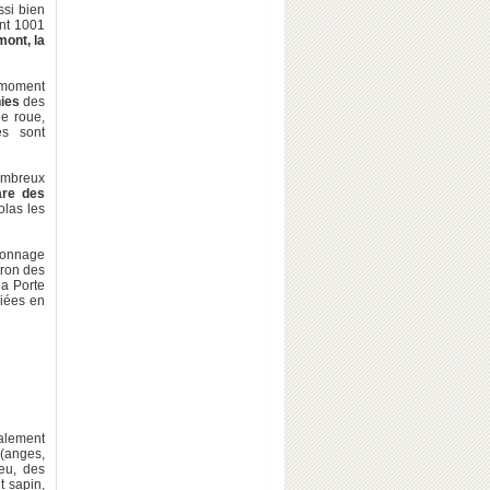
ssi bien
nt 1001
mont,
la
 moment
ies
des
e roue,
es sont
nombreux
are des
olas les
sonnage
tron des
la Porte
ciées en
éalement
 (anges,
ieu, des
t sapin,