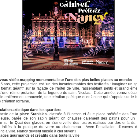
veau vidéo-mapping monumental sur l'une des plus belles places au monde:
5 ans, cette projection est l'un des incontournables des festivités : imaginez un s
 format géant" sur la façade de l'hôtel de ville, rassemblant petits et grand éme
d'une réinterprétation de la légende de saint Nicolas. Cette année, venez déco
le entièrement renouvelé, une création poétique et enfantine qui s'appuie sur le t
e création lorraine.
ation artistique dans les quartiers :
xtasie de
la place Stanislas
- classée à l'Unesco et élue place préférée des Fran
ueuse, parée de son sapin géant, on chausse gaiement des patins pour un 
re sur le
Quai des glaces
, on s'émerveille des lustres réalisés par des enfants,
 initiés à la pratique du verre au chalumeau... Avec l'installation d'œuvres d
ent la ville, Nancy devient musée à ciel ouvert !
lages gourmands et créatifs dans toute la ville :