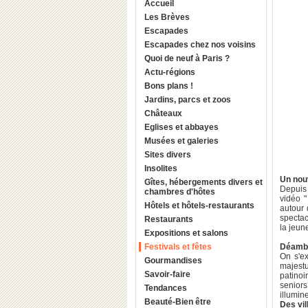
Accueil
Les Brèves
Escapades
Escapades chez nos voisins
Quoi de neuf à Paris ?
Actu-régions
Bons plans !
Jardins, parcs et zoos
Châteaux
Eglises et abbayes
Musées et galeries
Sites divers
Insolites
Un nou
Gîtes, hébergements divers et
Depuis 
chambres d'hôtes
vidéo "
Hôtels et hôtels-restaurants
autour 
spectac
Restaurants
la jeun
Expositions et salons
Festivals et fêtes
Déambul
On s'e
Gourmandises
majest
Savoir-faire
patinoi
seniors
Tendances
illumin
Beauté-Bien être
Des vil