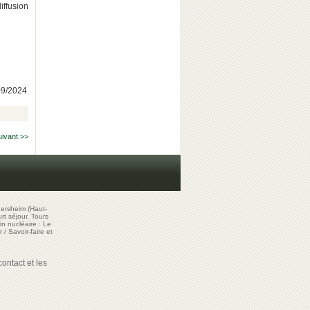
iffusion
/09/2024
uivant >>
ersheim (Haut-
t séjour, Tours
in nucléaire : Le
r
/
Savoir-faire et
ontact et les