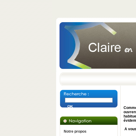
Comme 
ouvren
habitu
évidemm
A vous 
Notre propos