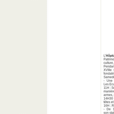
L'
Hôpit
Patrimo
culture
Pendant
XVIIIe
fondatr
Samedi
- Une 
Les Ecu
11H : S
manière
armes, 
14H30 :
têtes e
16H : R
- De 1
son stat