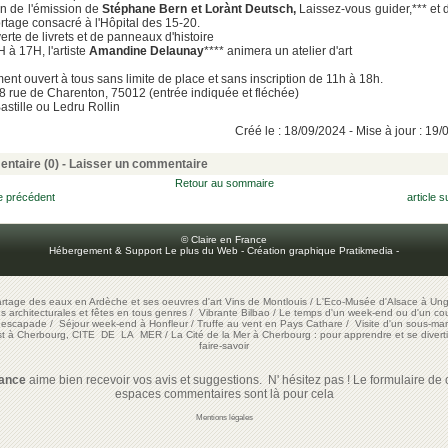
on de l'émission de
Stéphane Bern et Lorànt Deutsch,
Laissez-vous guider,*** et d
rtage consacré à l'Hôpital des 15-20.
rte de livrets et de panneaux d'histoire
H à 17H, l'artiste
Amandine Delaunay
**** animera un atelier d'art
nt ouvert à tous sans limite de place et sans inscription de 11h à 18h.
28 rue de Charenton, 75012 (entrée indiquée et fléchée)
astille ou Ledru Rollin
Créé le : 18/09/2024 - Mise à jour : 19
ntaire (0) -
Laisser un commentaire
Retour au sommaire
le précédent
article s
© Claire en France
Hébergement & Support Le plus du Web
-
Création graphique Pratikmedia
-
artage des eaux en Ardèche et ses oeuvres d'art
Vins de Montlouis
/
L'Eco-Musée d'Alsace à Ung
ons architecturales et fêtes en tous genres
/
Vibrante Bilbao
/
Le temps d'un week-end ou d'un cour
e escapade
/
Séjour week-end à Honfleur
/
Truffe au vent en Pays Cathare
/
Visite d'un sous-mar
est à Cherbourg, CITE DE LA MER
/
La Cité de la Mer à Cherbourg : pour apprendre et se diverti
faire-savoir
rance
aime bien recevoir vos avis et suggestions. N' hésitez pas ! Le formulaire de c
espaces commentaires sont là pour cela
Mentions légales