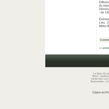
Diffusi
du repo
Découve
- de 14
Événeme
Lieu : 
Métro B
Comme
<< artic
La ligne de p
Rhin) : traditi
mérite bien un
Redoutable, c'
Claire en F