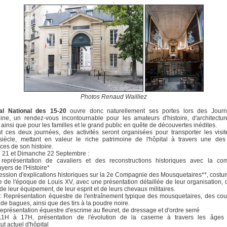
.
Photos Renaud Wailliez
al National des 15-20
ouvre donc naturellement ses portes lors des Jour
ine, un rendez-vous incontournable pour les amateurs d'histoire, d'architectu
, ainsi que pour les familles et le grand public en quête de découvertes inédites.
 ces deux journées, des activités seront organisées pour transporter les visi
 siècle, mettant en valeur le riche patrimoine de l'hôpital à travers une des
ices de son histoire.
 21 et Dimanche 22 Septembre :
représentation de cavaliers et des reconstructions historiques avec la co
yers de l'Histoire*
ession d'explications historiques sur la 2e Compagnie des Mousquetaires**, costu
 de l'époque de Louis XV, avec une présentation détaillée de leur organisation, 
de leur équipement, de leur esprit et de leurs chevaux militaires.
 Représentation équestre de l'entraînement typique des mousquetaires, des co
t de bagues, ainsi que des tirs à la poudre noire.
eprésentation équestre d'escrime au fleuret, de dressage et d'ordre serré
1H à 17H, présentation de l'évolution de la caserne à travers les âges 
ut actuel d'hôpital