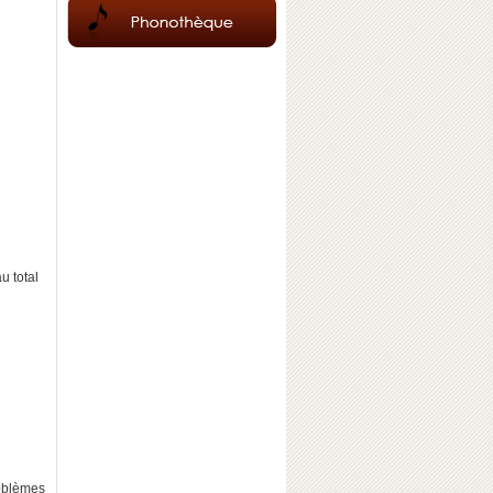
u total
oblèmes