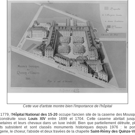
Cette vue d'artiste montre bien l'importance de l'hôpital
1779, l'
Hôpital National des 15-20
occupe l'ancien site de la caserne des Mousq
 construite sous
Louis XIV
entre 1699 et 1704. Cette caserne abritait jusq
taires et leurs chevaux dans un luxe inédit. Bien que partiellement détruite, p
ts subsistent et sont classés monuments historiques depuis 1976 : le por
gerie, le choeur, l'abside et deux travées de la chapelle
Saint-Rémy des Quinze-Vi