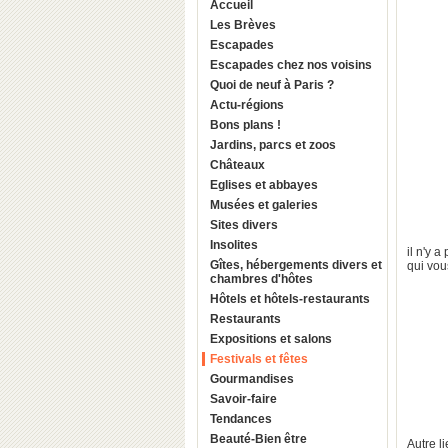
Accueil
Les Brèves
Escapades
Escapades chez nos voisins
Quoi de neuf à Paris ?
Actu-régions
Bons plans !
Jardins, parcs et zoos
Châteaux
Eglises et abbayes
Musées et galeries
Sites divers
Insolites
il n'y a
Gîtes, hébergements divers et
qui vou
chambres d'hôtes
Hôtels et hôtels-restaurants
Restaurants
Expositions et salons
Festivals et fêtes
Gourmandises
Savoir-faire
Tendances
Beauté-Bien être
Autre l