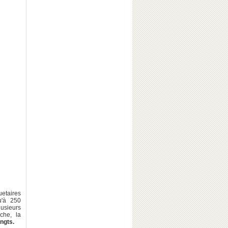
uetaires
u'à 250
lusieurs
che, la
ngts.