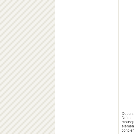
Depuis 
Noirs,
mousque
élémen
concier