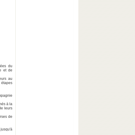
nées du
re et de
teurs au
 étapes
mpagnie
més à la
de leurs
urses de
jusqu'à