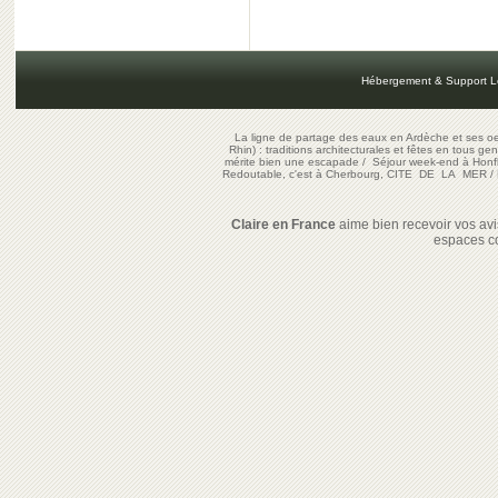
Hébergement & Support L
La ligne de partage des eaux en Ardèche et ses oe
Rhin) : traditions architecturales et fêtes en tous ge
mérite bien une escapade
/
Séjour week-end à Honf
Redoutable, c'est à Cherbourg, CITE DE LA MER
/
Claire en France
aime bien recevoir vos avis
espaces c