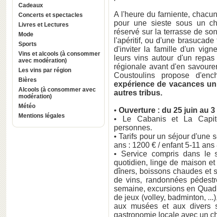
Cadeaux
A l'heure du farniente, chacun
Concerts et spectacles
pour une sieste sous un ch
Livres et Lectures
réservé sur la terrasse de so
Mode
l'apéritif, ou d'une brasucade
Sports
d'inviter la famille d'un vig
Vins et alcools (à consommer
leurs vins autour d'un repas 
avec modération)
régionale avant d'en savoure
Les vins par région
Coustoulins propose d'enc
Bières
expérience de vacances uniq
Alcools (à consommer avec
autres tribus.
modération)
Météo
•
Ouverture : du 25 juin au 
Mentions légales
• Le Cabanis et La Capite
personnes.
• Tarifs pour un séjour d'une 
ans : 1200 € / enfant 5-11 ans 8
• Service compris dans le 
quotidien, linge de maison et
dîners, boissons chaudes et s
de vins, randonnées pédestre
semaine, excursions en Quad, 
de jeux (volley, badminton, ..
aux musées et aux divers si
gastronomie locale avec un che