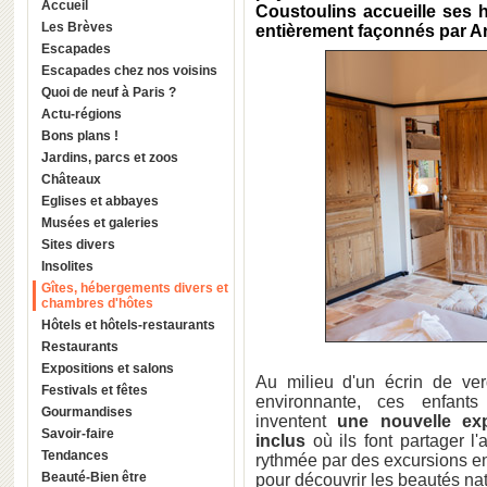
Accueil
Coustoulins accueille ses
Les Brèves
entièrement façonnés par Ar
Escapades
Escapades chez nos voisins
Quoi de neuf à Paris ?
Actu-régions
Bons plans !
Jardins, parcs et zoos
Châteaux
Eglises et abbayes
Musées et galeries
Sites divers
Insolites
Gîtes, hébergements divers et
chambres d'hôtes
Hôtels et hôtels-restaurants
Restaurants
Expositions et salons
Au milieu d'un écrin de ver
Festivals et fêtes
environnante, ces enfant
Gourmandises
inventent
une nouvelle ex
Savoir-faire
inclus
où ils font partager l
Tendances
rythmée par des excursions e
Beauté-Bien être
pour découvrir les beautés nat