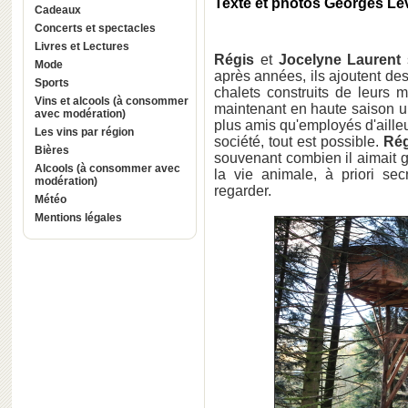
Texte et photos Georges L
Cadeaux
Concerts et spectacles
Livres et Lectures
Régis
et
Jocelyne Laurent
Mode
après années, ils ajoutent des
Sports
chalets construits de leurs m
Vins et alcools (à consommer
maintenant en haute saison u
avec modération)
plus amis qu'employés d'ailleu
Les vins par région
société, tout est possible.
Rég
Bières
souvenant combien il aimait gr
Alcools (à consommer avec
la vie animale, à priori sec
modération)
regarder.
Météo
Mentions légales