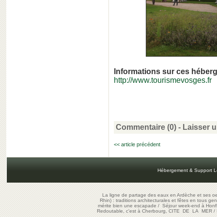
Informations sur ces héber
http://www.tourismevosges.fr
Commentaire (0) -
Laisser 
<< article précédent
Hébergement & Support L
La ligne de partage des eaux en Ardèche et ses oe
Rhin) : traditions architecturales et fêtes en tous ge
mérite bien une escapade
/
Séjour week-end à Honf
Redoutable, c'est à Cherbourg, CITE DE LA MER
/