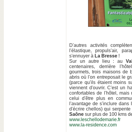
D'autres activités complèten
l'élastique, propuls'air, p
s'ennuyer à
La Bresse
!
Sur un autre lieu : au
Va
centenaires, derrière l'hôte
gourmets, trois maisons de b
abris où l'on entreposait le g
(parce qu'ils étaient moins 
viennent d'ouvrir. C'est un 
confortables de l'hôtel, mai
celui d'être plus en commun
l'avantage de s'inclure dans 
d'écrire chellos) qui serpen
Saône
sur plus de 100 kms de
www.leschellodemarie.fr
www.la-residence.com