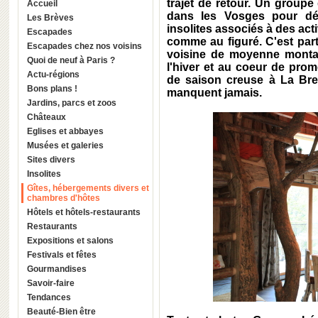
trajet de retour. Un group
Accueil
dans les Vosges pour déc
Les Brèves
insolites associés à des act
Escapades
comme au figuré. C'est part
Escapades chez nos voisins
voisine de moyenne monta
Quoi de neuf à Paris ?
l'hiver et au coeur de prom
Actu-régions
de saison creuse à La Bre
Bons plans !
manquent jamais.
Jardins, parcs et zoos
Châteaux
Eglises et abbayes
Musées et galeries
Sites divers
Insolites
Gîtes, hébergements divers et
chambres d'hôtes
Hôtels et hôtels-restaurants
Restaurants
Expositions et salons
Festivals et fêtes
Gourmandises
Savoir-faire
Tendances
Beauté-Bien être