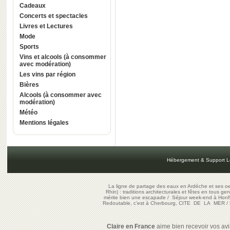
Cadeaux
Concerts et spectacles
Livres et Lectures
Mode
Sports
Vins et alcools (à consommer
avec modération)
Les vins par région
Bières
Alcools (à consommer avec
modération)
Météo
Mentions légales
Hébergement & Support L
La ligne de partage des eaux en Ardèche et ses oe
Rhin) : traditions architecturales et fêtes en tous ge
mérite bien une escapade
/
Séjour week-end à Honf
Redoutable, c'est à Cherbourg, CITE DE LA MER
/
Claire en France
aime bien recevoir vos avis