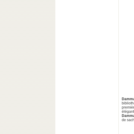
Damma
bibliot
premiè
élégant
Damma
de sach