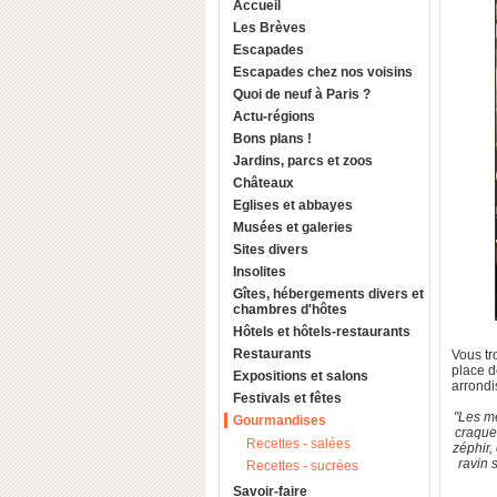
Accueil
Les Brèves
Escapades
Escapades chez nos voisins
Quoi de neuf à Paris ?
Actu-régions
Bons plans !
Jardins, parcs et zoos
Châteaux
Eglises et abbayes
Musées et galeries
Sites divers
Insolites
Gîtes, hébergements divers et
chambres d'hôtes
Hôtels et hôtels-restaurants
Restaurants
Vous tr
place d
Expositions et salons
arrond
Festivals et fêtes
"Les me
Gourmandises
craquel
Recettes - salées
zéphir,
ravin 
Recettes - sucrées
Savoir-faire