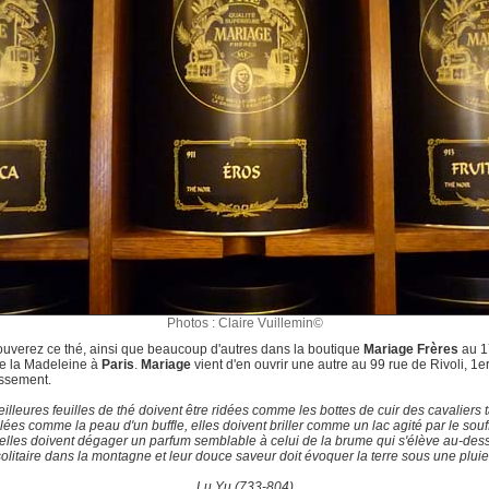
Photos : Claire Vuillemin©
ouverez ce thé, ainsi que beaucoup d'autres dans la boutique
Mariage Frères
au 1
e la Madeleine à
Paris
.
Mariage
vient d'en ouvrir une autre au 99 rue de Rivoli, 1e
issement.
illeures feuilles de thé doivent être ridées comme les bottes de cuir des cavaliers t
ées comme la peau d'un buffle, elles doivent briller comme un lac agité par le souf
 elles doivent dégager un parfum semblable à celui de la brume qui s'élève au-des
solitaire dans la montagne et leur douce saveur doit évoquer la terre sous une pluie f
Lu Yu (733-804)