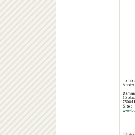
Le thé 
A note
Damm
15 pla
75004
Site :
www.bo
Lais