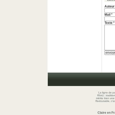
Auteur
Mail *
Texte *
La ligne de p
Rhin) : traditi
mérite bien un
Redoutable, c'
Claire en F