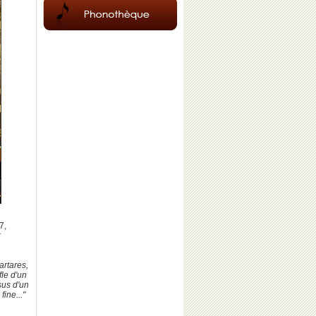
7,
r
artares,
fle d'un
sus d'un
ine..."