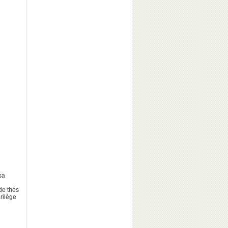
sa
de thés
rilège