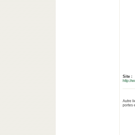
Site :
http://
Autre l
portes 