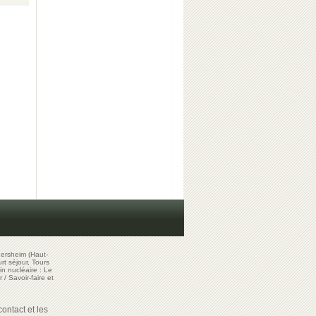
ersheim (Haut-
t séjour, Tours
in nucléaire : Le
r
/
Savoir-faire et
ontact et les