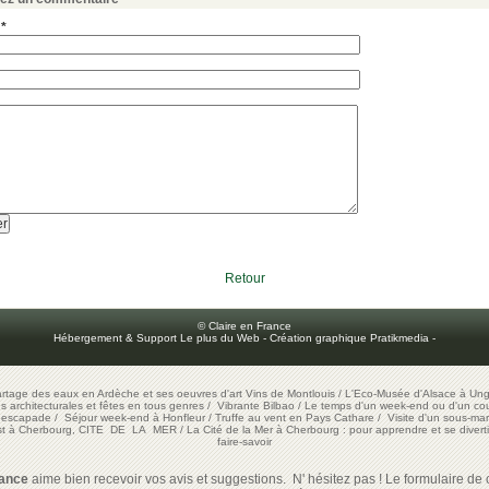
 *
Retour
© Claire en France
Hébergement & Support Le plus du Web
-
Création graphique Pratikmedia
-
artage des eaux en Ardèche et ses oeuvres d'art
Vins de Montlouis
/
L'Eco-Musée d'Alsace à Ung
ons architecturales et fêtes en tous genres
/
Vibrante Bilbao
/
Le temps d'un week-end ou d'un cour
e escapade
/
Séjour week-end à Honfleur
/
Truffe au vent en Pays Cathare
/
Visite d'un sous-mar
est à Cherbourg, CITE DE LA MER
/
La Cité de la Mer à Cherbourg : pour apprendre et se diverti
faire-savoir
rance
aime bien recevoir vos avis et suggestions. N' hésitez pas ! Le formulaire de c