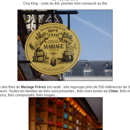
Cha King - code du thé, premier livre consacré au thé
e des thés de
Mariage Frère
s
est vaste : elle regroupe près de 550 références de 
eurs. Toutes les familles de thés sont présentes : thés noirs fumés de
Chine
, thés 
ancs, thés compressés, thés rouges...