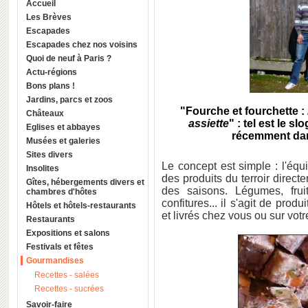
Accueil
Les Brèves
Escapades
Escapades chez nos voisins
Quoi de neuf à Paris ?
Actu-régions
Bons plans !
Jardins, parcs et zoos
"
Fourche et fourchette
:
Châteaux
assiette
" : tel est le s
Eglises et abbayes
récemment dan
Musées et galeries
Sites divers
Le concept est simple : l'équ
Insolites
des produits du terroir direc
Gîtes, hébergements divers et
des saisons. Légumes, fruit
chambres d'hôtes
confitures... il s'agit de prod
Hôtels et hôtels-restaurants
et livrés chez vous ou sur vot
Restaurants
Expositions et salons
Festivals et fêtes
Gourmandises
Recettes - salées
Recettes - sucrées
Savoir-faire