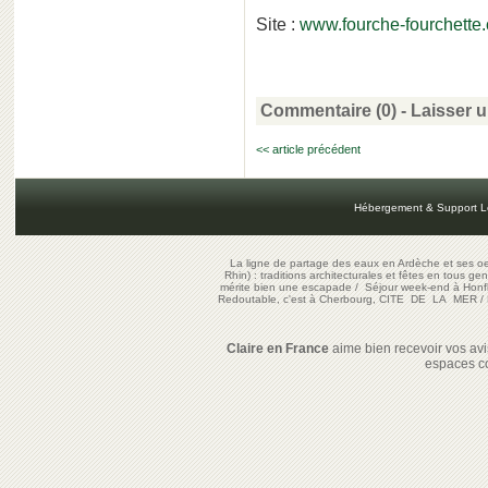
Site :
www.fourche-fourchette
Commentaire (0) -
Laisser 
<< article précédent
Hébergement & Support L
La ligne de partage des eaux en Ardèche et ses oe
Rhin) : traditions architecturales et fêtes en tous ge
mérite bien une escapade
/
Séjour week-end à Honf
Redoutable, c'est à Cherbourg, CITE DE LA MER
/
Claire en France
aime bien recevoir vos avis
espaces c