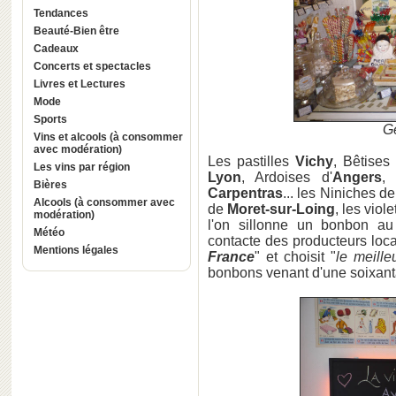
Tendances
Beauté-Bien être
Cadeaux
Concerts et spectacles
Livres et Lectures
Mode
Sports
Ge
Vins et alcools (à consommer
avec modération)
Les pastilles
Vichy
, Bêtise
Les vins par région
Lyon
, Ardoises d'
Angers
,
Bières
Carpentras
... les Niniches de 
Alcools (à consommer avec
de
Moret-sur-Loing
, les viol
modération)
l'on sillonne un bonbon au
Météo
contacte des producteurs loca
Mentions légales
France
" et choisit "
le meille
bonbons venant d'une soixanta