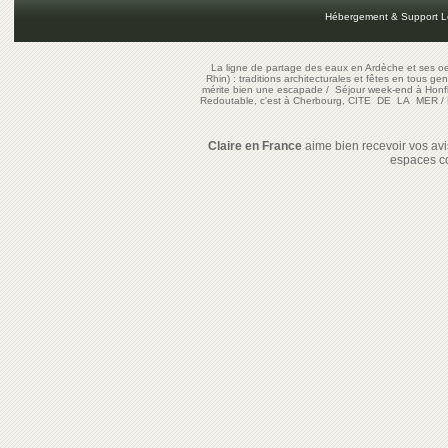
Hébergement & Support L
La ligne de partage des eaux en Ardèche et ses oe
Rhin) : traditions architecturales et fêtes en tous ge
mérite bien une escapade
/
Séjour week-end à Honf
Redoutable, c'est à Cherbourg, CITE DE LA MER
/
Claire en France
aime bien recevoir vos avis
espaces c