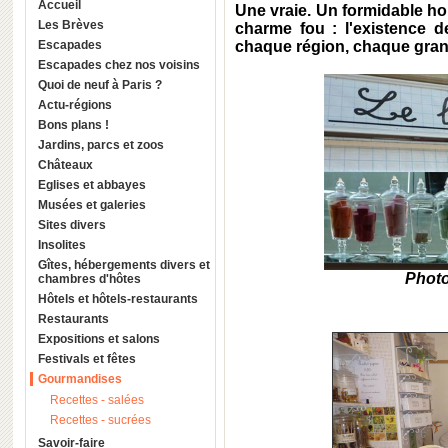
Accueil
Une vraie. Un formidable ho
Les Brèves
charme fou : l'existence d
Escapades
chaque région, chaque grand
Escapades chez nos voisins
Quoi de neuf à Paris ?
Actu-régions
Bons plans !
Jardins, parcs et zoos
Châteaux
Eglises et abbayes
Musées et galeries
Sites divers
Insolites
Gîtes, hébergements divers et
Photo
chambres d'hôtes
Hôtels et hôtels-restaurants
Restaurants
Expositions et salons
Festivals et fêtes
Gourmandises
Recettes - salées
Recettes - sucrées
Savoir-faire