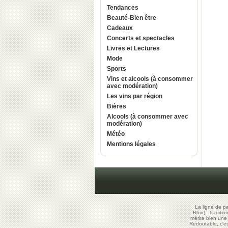
Tendances
Beauté-Bien être
Cadeaux
Concerts et spectacles
Livres et Lectures
Mode
Sports
Vins et alcools (à consommer
avec modération)
Les vins par région
Bières
Alcools (à consommer avec
modération)
Météo
Mentions légales
La ligne de p
Rhin) : traditi
mérite bien un
Redoutable, c'