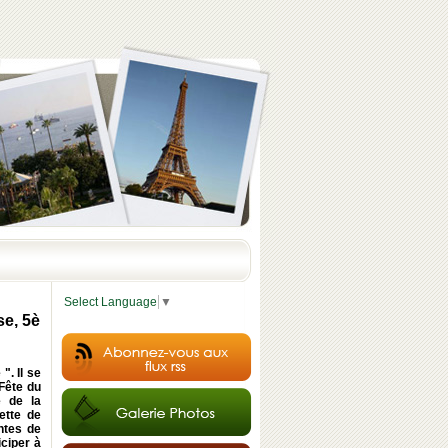
Select Language
▼
se, 5è
". Il se
 Fête du
e de la
ette de
ntes de
ciper à