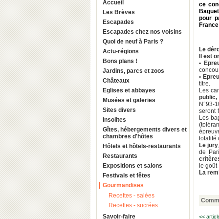
Accueil
ce con
Baguett
Les Brèves
pour p
Escapades
France 
Escapades chez nos voisins
Quoi de neuf à Paris ?
Le dér
Actu-régions
Il est 
Bons plans !
• Epre
concour
Jardins, parcs et zoos
• Epreu
Châteaux
titre.
Eglises et abbayes
Les can
public,
Musées et galeries
N°93-1
Sites divers
seront 
Les ba
Insolites
(toléra
Gîtes, hébergements divers et
épreuve
chambres d'hôtes
totalit
Le jury
Hôtels et hôtels-restaurants
de Par
Restaurants
critère
Expositions et salons
le goût 
La rem
Festivals et fêtes
Gourmandises
Recettes - salées
Comme
Recettes - sucrées
Savoir-faire
<< artic