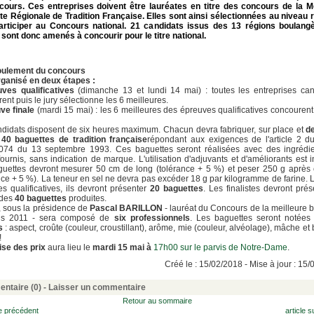
cours. Ces entreprises doivent être lauréates en titre des concours de la Me
e Régionale de Tradition Française. Elles sont ainsi sélectionnées au niveau 
articiper au Concours national. 21 candidats issus des 13 régions boulang
sont donc amenés à concourir pour le titre national.
oulement du concours
organisé en deux étapes :
uves qualificatives
(dimanche 13 et lundi 14 mai) : toutes les entreprises can
ent puis le jury sélectionne les 6 meilleures.
ve finale
(mardi 15 mai) : les 6 meilleures des épreuves qualificatives concourent
didats disposent de six heures maximum. Chacun devra fabriquer, sur place et
d
 40 baguettes de tradition française
répondant aux exigences de l'article 2 d
074 du 13 septembre 1993. Ces baguettes seront réalisées avec des ingrédie
fournis, sans indication de marque. L'utilisation d'adjuvants et d'améliorants est in
guettes devront mesurer 50 cm de long (tolérance + 5 %) et peser 250 g après 
nce + 5 %). La teneur en sel ne devra pas excéder 18 g par kilogramme de farine. 
s qualificatives, ils devront présenter
20 baguettes
. Les finalistes devront prés
é des
40 baguettes
produites.
, sous la présidence de
Pascal BARILLON
- lauréat du Concours de la meilleure 
is 2011 - sera composé de
six professionnels
. Les baguettes seront notées
s
: aspect, croûte (couleur, croustillant), arôme, mie (couleur, alvéolage), mâche et 
!
ise des prix
aura lieu le
mardi 15 mai à
17h00
sur le parvis de Notre-Dame
.
Créé le : 15/02/2018 - Mise à jour : 15
ntaire (0) -
Laisser un commentaire
Retour au sommaire
le précédent
article s