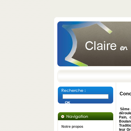
Conco
5ème éd
déroule
Pain, 
Boulan
Tradit
Notre propos
leur G