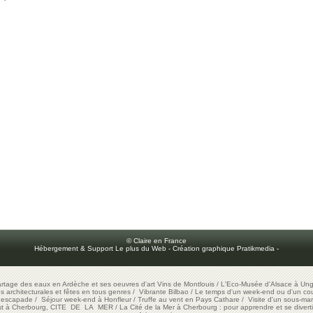
© Claire en France
Hébergement & Support Le plus du Web
-
Création graphique Pratikmedia
-
artage des eaux en Ardèche et ses oeuvres d'art
Vins de Montlouis
/
L'Eco-Musée d'Alsace à Ung
ons architecturales et fêtes en tous genres
/
Vibrante Bilbao
/
Le temps d'un week-end ou d'un cour
e escapade
/
Séjour week-end à Honfleur
/
Truffe au vent en Pays Cathare
/
Visite d'un sous-mar
est à Cherbourg, CITE DE LA MER
/
La Cité de la Mer à Cherbourg : pour apprendre et se diverti