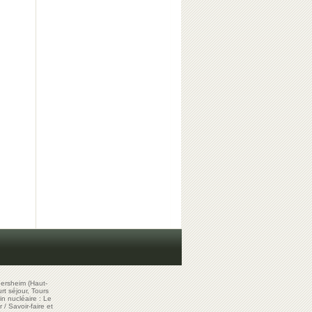
ersheim (Haut-
t séjour, Tours
in nucléaire : Le
r
/
Savoir-faire et