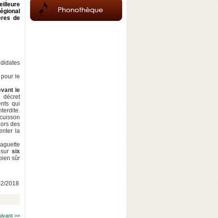
illeure
régional
ères de
didates
 pour le
evant le
u décret
nts qui
terdite.
cuisson
Lors des
enter la
baguette
 sur
six
bien sûr
/02/2018
uivant >>