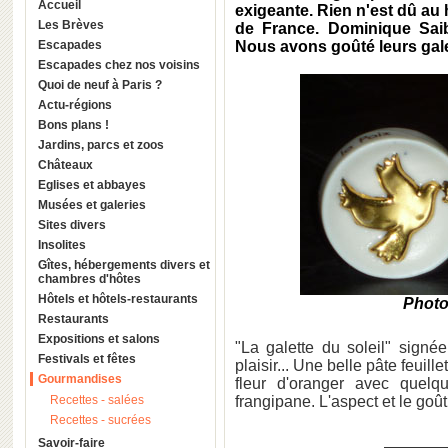
Accueil
exigeante. Rien n'est dû au 
Les Brèves
de France. Dominique Saib
Escapades
Nous avons goûté leurs galet
Escapades chez nos voisins
Quoi de neuf à Paris ?
Actu-régions
Bons plans !
Jardins, parcs et zoos
Châteaux
Eglises et abbayes
Musées et galeries
Sites divers
Insolites
Gîtes, hébergements divers et
chambres d'hôtes
Hôtels et hôtels-restaurants
Photo 
Restaurants
Expositions et salons
"La galette du soleil" signé
Festivals et fêtes
plaisir... Une belle pâte feuill
Gourmandises
fleur d'oranger avec quelq
Recettes - salées
frangipane. L'aspect et le goût
Recettes - sucrées
Savoir-faire