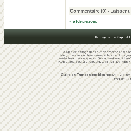
Commentaire (0) -
Laisser 
<< article précédent
Hébergement & Support L
La ligne de partage des eaux en Ardèche et ses oe
Rhin) : traditions architecturales et fêtes en tous ge
mérite bien une escapade
/
Séjour week-end à Honf
Redoutable, c'est à Cherbourg, CITE DE LA MER
/
Claire en France
aime bien recevoir vos avis
espaces c