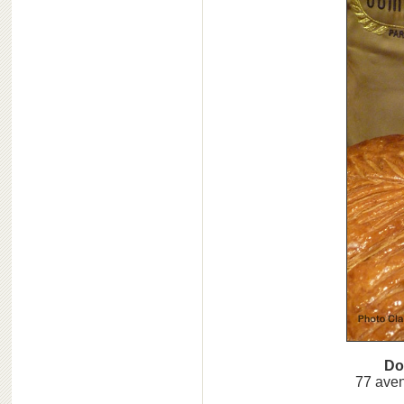
Do
77 aven