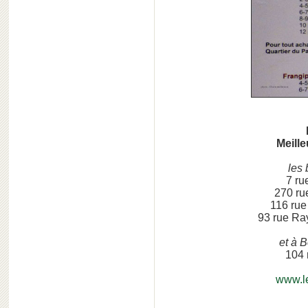
Meill
les 
7 ru
270 ru
116 rue
93 rue Ra
et à 
104 
www.l