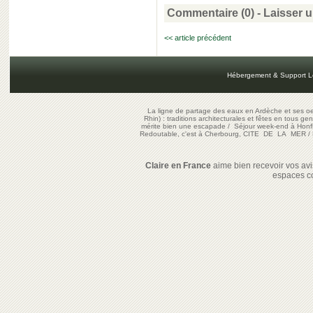
Commentaire (0) -
Laisser 
<< article précédent
Hébergement & Support L
La ligne de partage des eaux en Ardèche et ses oe
Rhin) : traditions architecturales et fêtes en tous ge
mérite bien une escapade
/
Séjour week-end à Honf
Redoutable, c'est à Cherbourg, CITE DE LA MER
/
Claire en France
aime bien recevoir vos avis
espaces c