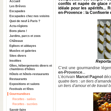
Accueil
confits et napée de glace r
Les Brèves
idéale pour les apéritifs...
Escapades
en-Provence : la Confiserie
Escapades chez nos voisins
Quoi de neuf à Paris ?
Actu-régions
Bons plans !
Jardins, parcs et zoos
Châteaux
Eglises et abbayes
Musées et galeries
Sites divers
Insolites
Reportag
Gîtes, hébergements divers et
C'est une gourmandise légend
chambres d'hôtes
en-Provence
...
Hôtels et hôtels-restaurants
L'écrivain
Marcel Pagnol
décr
Restaurants
quatre tiers : un tiers d'amande,
Expositions et salons
un tiers d'amour et de travail b
Festivals et fêtes
Gourmandises
Recettes - salées
Recettes - sucrées
Savoir-faire