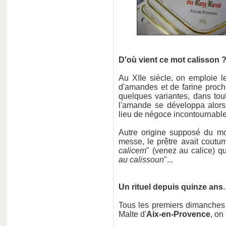
D'où vient ce mot calisson 
Au XIIe siècle, on emploie l
d'amandes et de farine proc
quelques variantes, dans to
l'amande se développa alor
lieu de négoce incontournable
Autre origine supposé du mot
messe, le prêtre avait coutu
calicem
" (venez au calice) qu
au calissoun
"...
Un rituel depuis quinze ans
.
Tous les premiers dimanches 
Malte d'
Aix-en-Provence
, on