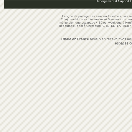
Hébergement & Support L
La ligne de partage des eaux en Ardèche et ses oe
Rhin) : traditions architecturales et fêtes en tous ge
mérite bien une escapade
/
Séjour week-end à Honf
Redoutable, c'est à Cherbourg, CITE DE LA MER
/
Claire en France
aime bien recevoir vos avis
espaces c