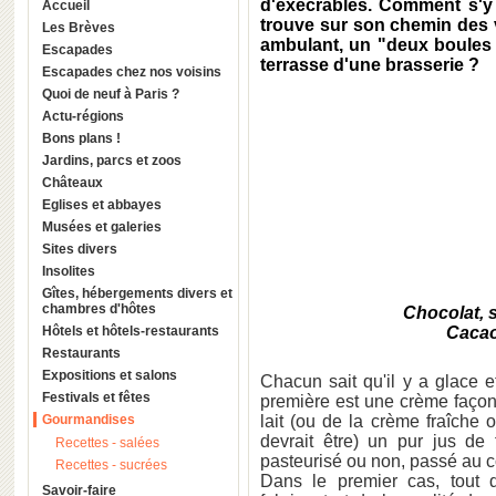
d'exécrables. Comment s'y
Accueil
trouve sur son chemin des 
Les Brèves
ambulant, un "deux boules 
Escapades
terrasse d'une brasserie ?
Escapades chez nos voisins
Quoi de neuf à Paris ?
Actu-régions
Bons plans !
Jardins, parcs et zoos
Châteaux
Eglises et abbayes
Musées et galeries
Sites divers
Insolites
Gîtes, hébergements divers et
chambres d'hôtes
Chocolat,
Hôtels et hôtels-restaurants
Cacao
Restaurants
Expositions et salons
Chacun sait qu'il y a glace 
Festivals et fêtes
première est une crème faço
Gourmandises
lait (ou de la crème fraîche
devrait être) un pur jus de 
Recettes - salées
pasteurisé ou non, passé au 
Recettes - sucrées
Dans le premier cas, tout d
Savoir-faire