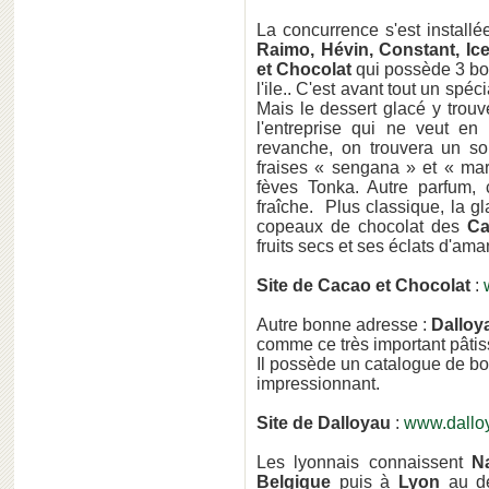
La concurrence s'est install
Raimo, Hévin, Constant, Ic
et Chocolat
qui possède 3 bou
l'ile.. C'est avant tout un sp
Mais le dessert glacé y trou
l'entreprise qui ne veut en
revanche, on trouvera un so
fraises « sengana » et « ma
fèves Tonka. Autre parfum, 
fraîche. Plus classique, la 
copeaux de chocolat des
Ca
fruits secs et ses éclats d'a
Site de Cacao et Chocolat
:
Autre bonne adresse :
Dalloy
comme ce très important pâtissi
Il possède un catalogue de bo
impressionnant.
Site de Dalloyau
:
www.dalloy
Les lyonnais connaissent
N
Belgique
puis à
Lyon
au dé