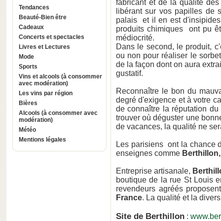
fabricant et de la qualité des
Tendances
libérant sur vos papilles de 
Beauté-Bien être
palais et il en est d'insipi
Cadeaux
produits chimiques ont pu êtr
Concerts et spectacles
médiocrité.
Dans le second, le produit, c'
Livres et Lectures
ou non pour réaliser le sorbet
Mode
de la façon dont on aura extrai
Sports
gustatif.
Vins et alcools (à consommer
avec modération)
Reconnaître le bon du mauvai
Les vins par région
degré d'exigence et à votre c
Bières
de connaître la réputation du 
Alcools (à consommer avec
trouver où déguster une bonne
modération)
de vacances, la qualité ne se
Météo
Mentions légales
Les parisiens ont la chance 
enseignes comme
Berthillon
Entreprise artisanale,
Berthil
boutique de la rue St Louis 
revendeurs agréés proposen
France
. La qualité et la dive
Site de Berthillon
:
www.berth