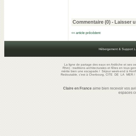
Commentaire (0) -
Laisser 
<< article précédent
Hébergement & Support L
La ligne de partage des eaux en Ardèche et ses oe
Rhin) : traditions architecturales et fêtes en tous ge
mérite bien une escapade
/
Séjour week-end à Honf
Redoutable, c'est à Cherbourg, CITE DE LA MER
/
Claire en France
aime bien recevoir vos avis
espaces c