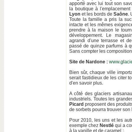
apporté avec lui tout son savo
la boutique à l'emplacement 
Lyon
et les bords de
Saône
.
Toute la famille a pris la s
intacte et les mêmes exigence
prendre à la maison le tour
développement. Le magasi
agrandi d'une terrasse et d
passé de quinze parfums à qua
Sans compter les compositions 
Site de Nardone :
www.glaci
Bien sûr, chaque ville import
serait fastidieux de les citer
d'en savoir plus.
A côté des glaciers artisanau
industriels. Toutes les grand
Picard
proposent des produits
de sorbets pourra trouver son
Pour 2010, les uns et les a
exemple chez
Nestlé
qui a c
à la vanille et de caramel :