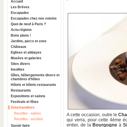
Accueil
Les Brèves
Escapades
Escapades chez nos voisins
Quoi de neuf à Paris ?
Actu-régions
Bons plans !
Jardins, parcs et zoos
Châteaux
Eglises et abbayes
Musées et galeries
Sites divers
Insolites
Gîtes, hébergements divers et
chambres d'hôtes
Hôtels et hôtels-restaurants
Restaurants
Expositions et salons
Festivals et fêtes
Gourmandises
Recettes - salées
A cette occasion, outre le
Cha
Recettes - sucrées
qui verra, pour cette 4ème é
entier, de la
Bourgogne
à
S
Savoir-faire