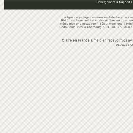
Hébergement & Support L
La ligne de partage des eaux en Ardèche et ses oe
Rhin) : traditions architecturales et fêtes en tous ge
mérite bien une escapade
/
Séjour week-end à Honf
Redoutable, c'est à Cherbourg, CITE DE LA MER
/
Claire en France
aime bien recevoir vos avis
espaces c