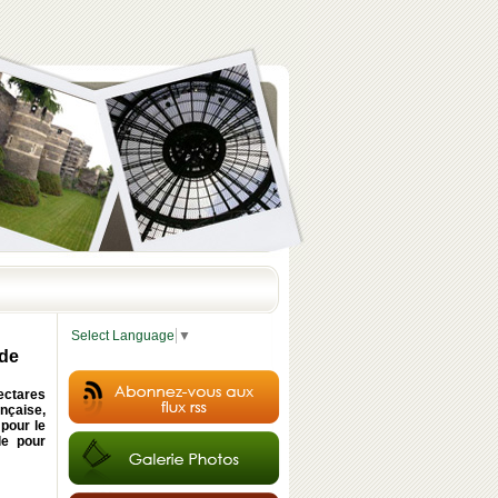
Select Language
▼
ude
hectares
nçaise,
 pour le
le pour