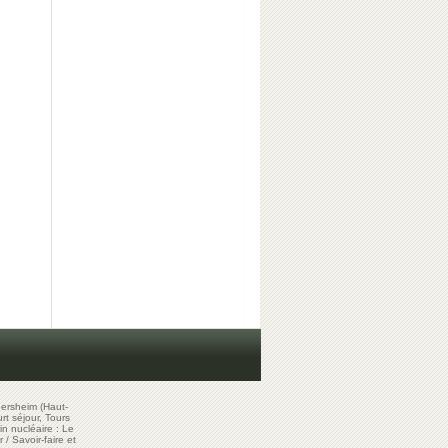
ersheim (Haut-
t séjour, Tours
in nucléaire : Le
r
/
Savoir-faire et