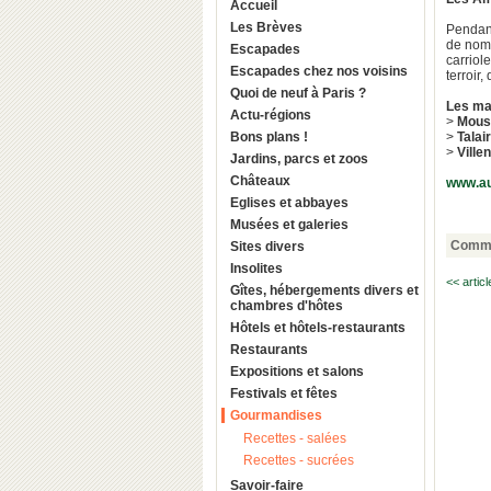
Accueil
Les Brèves
Pendant
de nomb
Escapades
carriol
Escapades chez nos voisins
terroir
Quoi de neuf à Paris ?
Les mar
Actu-régions
>
Mous
Bons plans !
>
Talai
>
Ville
Jardins, parcs et zoos
Châteaux
www.a
Eglises et abbayes
Musées et galeries
Comme
Sites divers
Insolites
<< artic
Gîtes, hébergements divers et
chambres d'hôtes
Hôtels et hôtels-restaurants
Restaurants
Expositions et salons
Festivals et fêtes
Gourmandises
Recettes - salées
Recettes - sucrées
Savoir-faire