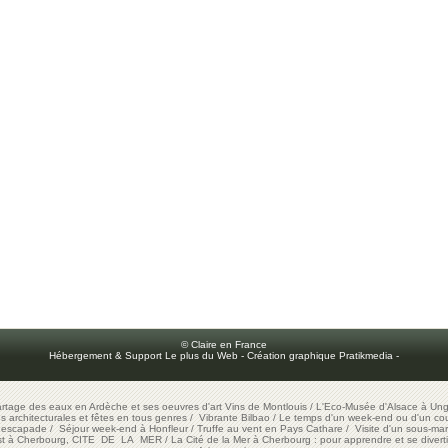
© Claire en France
Hébergement & Support Le plus du Web
-
Création graphique Pratikmedia
-
artage des eaux en Ardèche et ses oeuvres d'art
Vins de Montlouis
/
L'Eco-Musée d'Alsace à Ung
ons architecturales et fêtes en tous genres
/
Vibrante Bilbao
/
Le temps d'un week-end ou d'un cour
e escapade
/
Séjour week-end à Honfleur
/
Truffe au vent en Pays Cathare
/
Visite d'un sous-mar
est à Cherbourg, CITE DE LA MER
/
La Cité de la Mer à Cherbourg : pour apprendre et se diverti