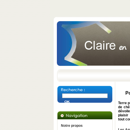
Po
Terre p
de chê
dévoile
plaisi
tout c
Notre propos
Les Am