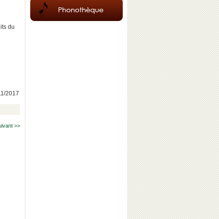
its du
/11/2017
uivant >>