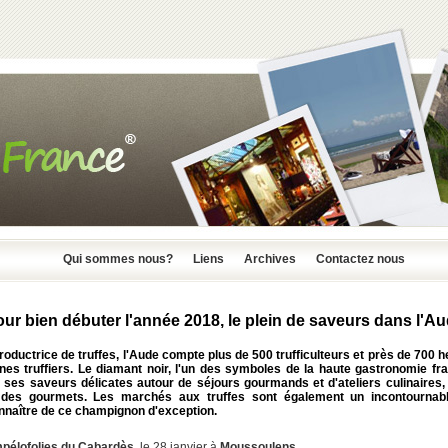
Qui sommes nous?
Liens
Archives
Contactez nous
ur bien débuter l'année 2018, le plein de saveurs dans l'A
roductrice de truffes, l'
Aude
compte plus de 500 trufficulteurs et près de 700 
nes truffiers. Le diamant noir, l'un des symboles de la haute gastronomie fra
 ses saveurs délicates autour de séjours gourmands et d'ateliers culinaires,
r des gourmets. Les marchés aux truffes sont également un incontournab
onnaître de ce champignon d'exception.
pélofolies du Cabardès
, le 28 janvier à
Moussoulens