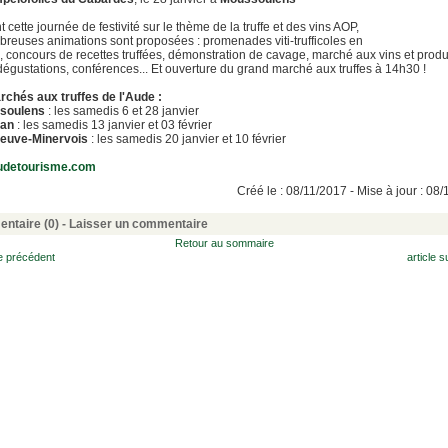
 cette journée de festivité sur le thème de la truffe et des vins AOP,
reuses animations sont proposées : promenades viti-trufficoles en
e, concours de recettes truffées, démonstration de cavage, marché aux vins et produ
, dégustations, conférences... Et ouverture du grand marché aux truffes à 14h30 !
chés aux truffes de l'Aude :
soulens
: les samedis 6 et 28 janvier
ran
: les samedis 13 janvier et 03 février
neuve-Minervois
: les samedis 20 janvier et 10 février
udetourisme.com
Créé le : 08/11/2017 - Mise à jour : 08
ntaire (0) -
Laisser un commentaire
Retour au sommaire
le précédent
article s