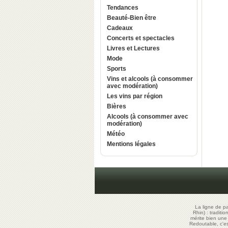
Tendances
Beauté-Bien être
Cadeaux
Concerts et spectacles
Livres et Lectures
Mode
Sports
Vins et alcools (à consommer
avec modération)
Les vins par région
Bières
Alcools (à consommer avec
modération)
Météo
Mentions légales
La ligne de p
Rhin) : traditi
mérite bien un
Redoutable, c'