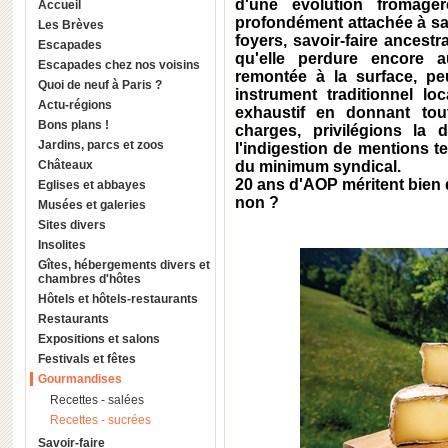
d'une évolution fromagè
Accueil
profondément attachée à sa t
Les Brèves
foyers, savoir-faire ancestr
Escapades
qu'elle perdure encore au
Escapades chez nos voisins
remontée à la surface, pe
Quoi de neuf à Paris ?
instrument traditionnel loc
Actu-régions
exhaustif en donnant tou
Bons plans !
charges, privilégions la
Jardins, parcs et zoos
l'indigestion de mentions 
Châteaux
du minimum syndical.
20 ans d'AOP méritent bien q
Eglises et abbayes
non ?
Musées et galeries
Sites divers
Insolites
Gîtes, hébergements divers et
chambres d'hôtes
Hôtels et hôtels-restaurants
Restaurants
Expositions et salons
Festivals et fêtes
Gourmandises
Recettes - salées
Recettes - sucrées
Savoir-faire