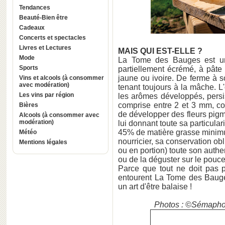
Tendances
Beauté-Bien être
Cadeaux
Concerts et spectacles
Livres et Lectures
MAIS QUI EST-ELLE ?
Mode
La Tome des Bauges est un 
Sports
partiellement écrémé, à pâte 
jaune ou ivoire. De ferme à s
Vins et alcools (à consommer
avec modération)
tenant toujours à la mâche. L'
Les vins par région
les arômes développés, persis
comprise entre 2 et 3 mm, com
Bières
de développer des fleurs pig
Alcools (à consommer avec
modération)
lui donnant toute sa particulari
45% de matière grasse minimu
Météo
nourricier, sa conservation obl
Mentions légales
ou en portion) toute son authent
ou de la déguster sur le pouce
Parce que tout ne doit pas p
entourent La Tome des Bauges
un art d'être balaise !
Photos : ©Sémapho