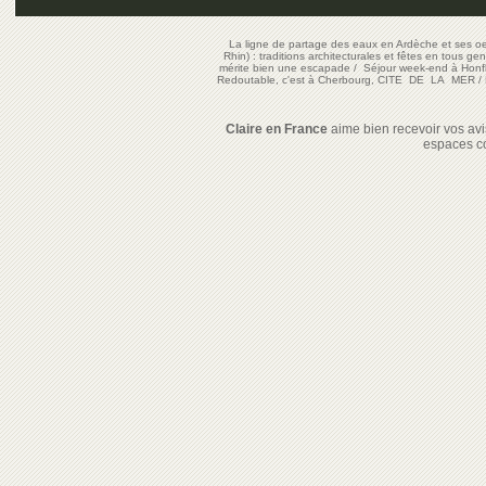
La ligne de partage des eaux en Ardèche et ses oe
Rhin) : traditions architecturales et fêtes en tous ge
mérite bien une escapade
/
Séjour week-end à Honf
Redoutable, c'est à Cherbourg, CITE DE LA MER
/
Claire en France
aime bien recevoir vos avis
espaces c