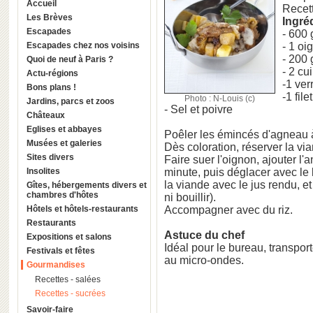
Accueil
Recet
Les Brèves
Ingré
Escapades
- 600 
Escapades chez nos voisins
- 1 o
- 200 
Quoi de neuf à Paris ?
- 2 cu
Actu-régions
-1 ver
Bons plans !
-1 file
Photo : N-Louis (c)
Jardins, parcs et zoos
- Sel et poivre
Châteaux
Eglises et abbayes
Poêler les émincés d'agneau à f
Musées et galeries
Dès coloration, réserver la vi
Sites divers
Faire suer l'oignon, ajouter l'
Insolites
minute, puis déglacer avec le l
la viande avec le jus rendu, e
Gîtes, hébergements divers et
chambres d'hôtes
ni bouillir).
Hôtels et hôtels-restaurants
Accompagner avec du riz.
Restaurants
Astuce du chef
Expositions et salons
Idéal pour le bureau, transpo
Festivals et fêtes
au micro-ondes.
Gourmandises
Recettes - salées
Recettes - sucrées
Savoir-faire