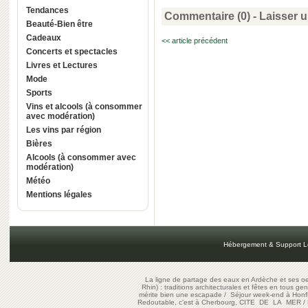
Tendances
Commentaire (0) -
Laisser 
Beauté-Bien être
Cadeaux
<< article précédent
Concerts et spectacles
Livres et Lectures
Mode
Sports
Vins et alcools (à consommer
avec modération)
Les vins par région
Bières
Alcools (à consommer avec
modération)
Météo
Mentions légales
Hébergement & Support L
La ligne de partage des eaux en Ardèche et ses oe
Rhin) : traditions architecturales et fêtes en tous ge
mérite bien une escapade
/
Séjour week-end à Honf
Redoutable, c'est à Cherbourg, CITE DE LA MER
/