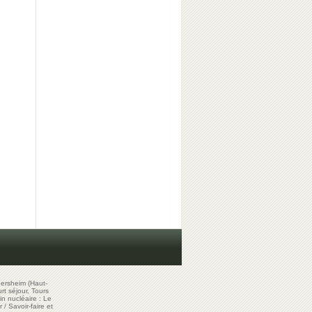
ersheim (Haut-
t séjour, Tours
in nucléaire : Le
r
/
Savoir-faire et