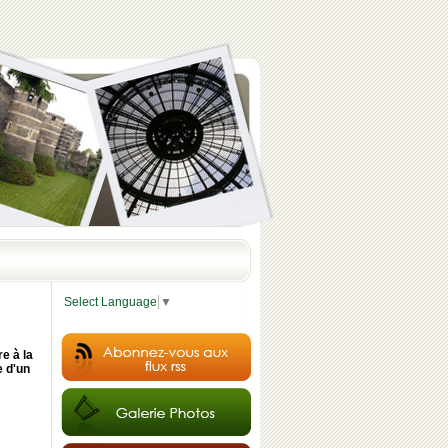
Select Language
▼
e à la
e d'un