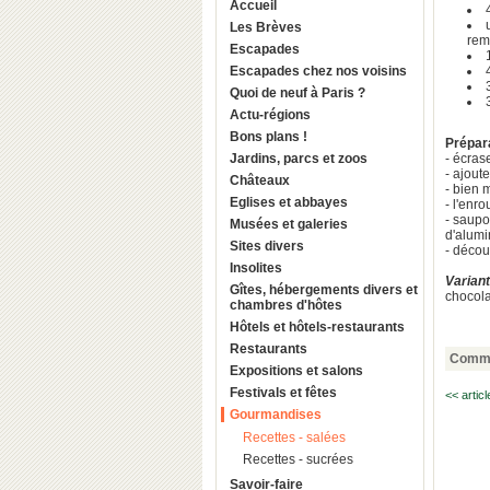
Accueil
Les Brèves
rem
Escapades
Escapades chez nos voisins
Quoi de neuf à Paris ?
Actu-régions
Bons plans !
Prépara
Jardins, parcs et zoos
- écras
- ajoute
Châteaux
- bien 
Eglises et abbayes
- l'enr
- saupo
Musées et galeries
d'alum
Sites divers
- décou
Insolites
Variant
Gîtes, hébergements divers et
chocola
chambres d'hôtes
Hôtels et hôtels-restaurants
Restaurants
Comme
Expositions et salons
Festivals et fêtes
<< artic
Gourmandises
Recettes - salées
Recettes - sucrées
Savoir-faire