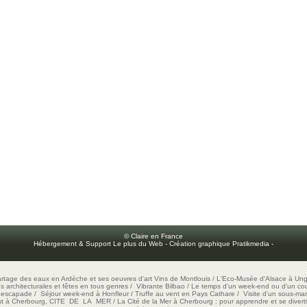
© Claire en France
Hébergement & Support Le plus du Web
-
Création graphique Pratikmedia
-
artage des eaux en Ardèche et ses oeuvres d'art
Vins de Montlouis
/
L'Eco-Musée d'Alsace à Ung
ons architecturales et fêtes en tous genres
/
Vibrante Bilbao
/
Le temps d'un week-end ou d'un cour
e escapade
/
Séjour week-end à Honfleur
/
Truffe au vent en Pays Cathare
/
Visite d'un sous-mar
est à Cherbourg, CITE DE LA MER
/
La Cité de la Mer à Cherbourg : pour apprendre et se diverti