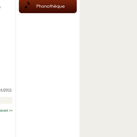
s
/01/2011
uivant >>