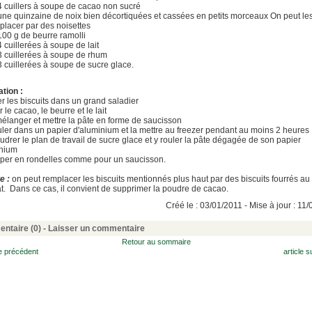
4 cuillers à soupe de cacao non sucré
une quinzaine de noix bien décortiquées et cassées en petits morceaux On peut le
placer par des noisettes
100 g de beurre ramolli
4 cuillerées à soupe de lait
3 cuillerées à soupe de rhum
3 cuillerées à soupe de sucre glace.
tion :
er les biscuits dans un grand saladier
r le cacao, le beurre et le lait
mélanger et mettre la pâte en forme de saucisson
ouler dans un papier d'aluminium et la mettre au freezer pendant au moins 2 heures
udrer le plan de travail de sucre glace et y rouler la pâte dégagée de son papier
inium
per en rondelles comme pour un saucisson.
e :
on peut remplacer les biscuits mentionnés plus haut par des biscuits fourrés au
t. Dans ce cas, il convient de supprimer la poudre de cacao.
Créé le : 03/01/2011 - Mise à jour : 11
ntaire (0) -
Laisser un commentaire
Retour au sommaire
le précédent
article s