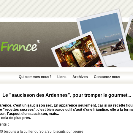
Qui sommes nous?
Liens
Archives
Contactez nous
Le "saucisson des Ardennes", pour tromper le gourmet...
rence, c'est un saucisson sec. En apparence seulement, car si sa recette figur
e "recettes sucrées", c'est bien parce qu'il s'agit d'une friandise; elle a la form
on, l'aspect d'un saucisson, mais..
cela de plus près.
ents :
30 biscuits à la cuiller ou 30 à 35 biscuits pur beurre.