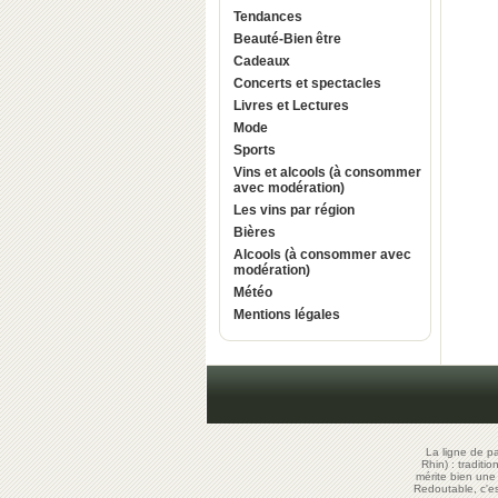
Tendances
Beauté-Bien être
Cadeaux
Concerts et spectacles
Livres et Lectures
Mode
Sports
Vins et alcools (à consommer
avec modération)
Les vins par région
Bières
Alcools (à consommer avec
modération)
Météo
Mentions légales
La ligne de p
Rhin) : traditi
mérite bien un
Redoutable, c'