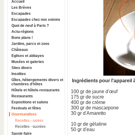
Accueil
Les Brèves
Escapades
Escapades chez nos voisins
Quoi de neuf à Paris ?
Actu-régions
Bons plans !
Jardins, parcs et zoos
Châteaux
Eglises et abbayes
Musées et galeries
Sites divers
Insolites
Gîtes, hébergements divers et
Ingrédients pour l'appareil
chambres d'hôtes
Hôtels et hôtels-restaurants
100 gr de jaune d'œuf
Restaurants
175 gr de sucre
400 gr de crème
Expositions et salons
300 gr de mascarpone
Festivals et fêtes
30 gr d'Amaretto
Gourmandises
Recettes - salées
10 gr de gélatine
Recettes - sucrées
50 gr d'eau
Savoir-faire