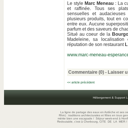
Le style
Marc Meneau
: La c
et raffinée. Tous ses plat
sensuelles et audacieuses 
plusieurs produits, tout en 
entre eux. Aucune superpositi
parfum et des saveurs de chacu
Situé au coeur de la
Bourg
Madeleine, sa localisation
réputation de son restaurant
L
www.marc-meneau-esperanc
Commentaire (0) -
Laisser 
<< article précédent
Hébergement & Support L
La ligne de partage des eaux en Ardèche et ses oe
Rhin) : traditions architecturales et fêtes en tous ge
mérite bien une escapade
/
Séjour week-end à Honf
Redoutable, c'est à Cherbourg, CITE DE LA MER
/