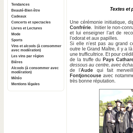
Tendances
Textes et
Beauté-Bien être
Cadeaux
Une cérémonie initiatique, dip
Concerts et spectacles
Confrérie
. Initier le non-conn
Livres et Lectures
et lui enseigner l'art de re
Mode
l'odorat et aux papilles.
Sports
Si elle n'est pas au grand 
Vins et alcools (à consommer
outre le Grand Maître, il y a l
avec modération)
une trufficultrice. Et pour créd
Les vins par région
de la truffe du
Pays Cathare
Bières
dessous au centre, avec écha
Alcools (à consommer avec
de l'
Aude
qui fait merve
modération)
Fontjoncouse
avec notammen
Météo
très bonne réputation.
Mentions légales