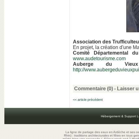
Association des Trufficulte
En projet, la création d'une Ma
Comité Départemental du
www.audetourisme.com
Auberge du Vie
http://www.aubergeduvieuxpuit
Commentaire (0) -
Laisser 
<< article précédent
Hébergement & Support L
La ligne de partage des eaux en Ardèche et ses oe
Rhin) : traditions architecturales et fêtes en tous ge
mérite bien une escapade
/
Séjour week-end à Honf