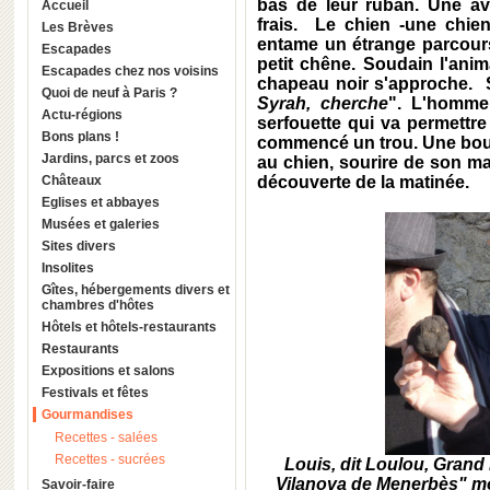
bas de leur ruban. Une av
Accueil
frais. Le chien -une chi
Les Brèves
entame un étrange parcours
Escapades
petit chêne. Soudain l'ani
Escapades chez nos voisins
chapeau noir s'approche. So
Quoi de neuf à Paris ?
Syrah, cherche
". L'homme 
Actu-régions
serfouette qui va permettre
Bons plans !
commencé un trou. Une boule
Jardins, parcs et zoos
au chien, sourire de son maî
Châteaux
découverte de la matinée.
Eglises et abbayes
Musées et galeries
Sites divers
Insolites
Gîtes, hébergements divers et
chambres d'hôtes
Hôtels et hôtels-restaurants
Restaurants
Expositions et salons
Festivals et fêtes
Gourmandises
Recettes - salées
Recettes - sucrées
Louis, dit Loulou, Grand 
Vilanova de Menerbès" mont
Savoir-faire