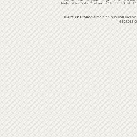
Redoutable, c'est à Cherbourg, CITE DE LA MER
/
Claire en France
aime bien recevoir vos avis
espaces c