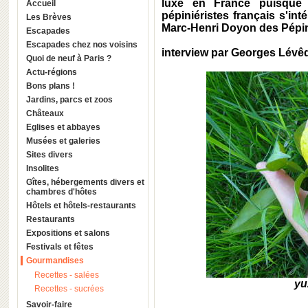
luxe en France puisque d
Accueil
pépiniéristes français s'int
Les Brèves
Marc-Henri Doyon des Pépini
Escapades
Escapades chez nos voisins
interview par Georges Lévêq
Quoi de neuf à Paris ?
Actu-régions
Bons plans !
Jardins, parcs et zoos
Châteaux
Eglises et abbayes
Musées et galeries
Sites divers
Insolites
Gîtes, hébergements divers et
chambres d'hôtes
Hôtels et hôtels-restaurants
Restaurants
Expositions et salons
Festivals et fêtes
Gourmandises
Recettes - salées
yu
Recettes - sucrées
Savoir-faire