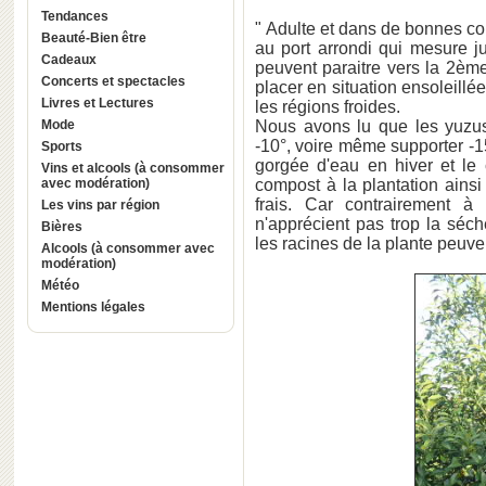
Tendances
" Adulte et dans de bonnes con
Beauté-Bien être
au port arrondi qui mesure j
Cadeaux
peuvent paraitre vers la 2èm
Concerts et spectacles
placer en situation ensoleillé
Livres et Lectures
les régions froides.
Mode
Nous avons lu que les yuzus 
-10°, voire même supporter -15°.
Sports
gorgée d'eau en hiver et le 
Vins et alcools (à consommer
avec modération)
compost à la plantation ainsi
frais. Car contrairement 
Les vins par région
n'apprécient pas trop la séch
Bières
les racines de la plante peuven
Alcools (à consommer avec
modération)
Météo
Mentions légales