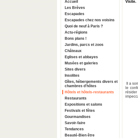
Accueil
Visite.
Les Brèves
Escapades
Escapades chez nos voisins
Quoi de neuf à Paris ?
Actu-régions
Bons plans !
Jardins, parcs et zoos
Châteaux
Eglises et abbayes
Musées et galeries
Sites divers
Insolites
Gîtes, hébergements divers et
Il a so
chambres d'hôtes
le conf
Hôtels et hôtels-restaurants
réside
impecc
Restaurants
Expositions et salons
Festivals et fêtes
Gourmandises
Savoir-faire
Tendances
Beauté-Bien être