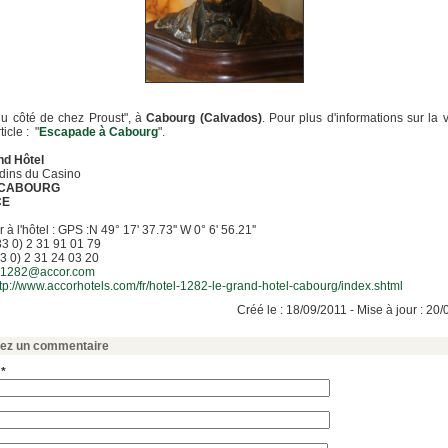
du côté de chez Proust", à
Cabourg (Calvados)
. Pour plus d'informations sur la vi
ticle : "
Escapade à Cabourg
".
nd Hôtel
dins du Casino
CABOURG
CE
à l'hôtel : GPS :N 49° 17' 37.73'' W 0° 6' 56.21''
33 0) 2 31 91 01 79
3 0) 2 31 24 03 20
1282@accor.com
ttp://www.accorhotels.com/fr/hotel-1282-le-grand-hotel-cabourg/index.shtml
Créé le : 18/09/2011 - Mise à jour : 20
sez un commentaire
 *