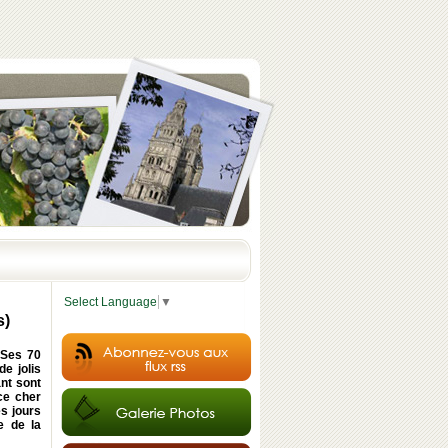
Select Language
▼
s)
 Ses 70
e jolis
ant sont
ce cher
es jours
e de la