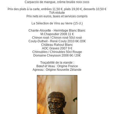
Carpaccio de mangue, crème brulée noix coco
Prix des plats à la carte, entrées 11,50 €, plats 19,00 €, desserts 10,50 €
TVA réduite
Prix nets en euros, taxes et services compris
La Sélection de Vins au Verre (15 cl.)
Chante-Alouette - Hermitage Blanc Blanc
M.Chapoutier 2008 11 €
Chinon rosé / Chinon rosé 50cl rosé
Couly-Dutheil - René Couly 2010 6€ /20€
Château Rahoul Blanc
AOC Graves 2007 9 €
Chiroubles / Chiroubles 50cl Rouge
Domaine Cheysson 2008 6€ / 20€
Traçabilité de la viande :
Bœuf et Veau : Origine France
Agneau : Origine Nouvelle Zélande