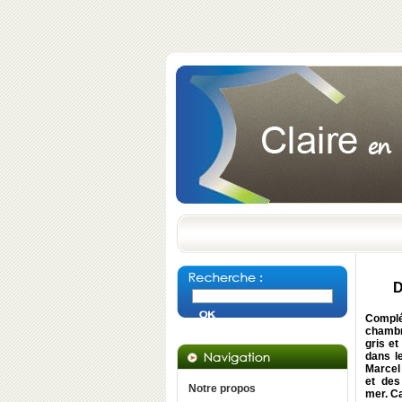
D
Complé
chambr
gris et
dans l
Marcel 
et des
Notre propos
mer. Ca