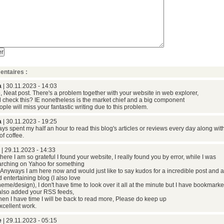
ntaires :
a
| 30.11.2023 - 14:03
, Neat post. There's a problem together with your website in web explorer,
 check this? IE nonetheless is the market chief and a big component
ople will miss your fantastic writing due to this problem.
a
| 30.11.2023 - 19:25
ays spent my half an hour to read this blog's articles or reviews every day along wit
f coffee.
| 29.11.2023 - 14:33
here I am so grateful I found your website, I really found you by error, while I was
arching on Yahoo for something
 Anyways I am here now and would just like to say kudos for a incredible post and a 
 entertaining blog (I also love
heme/design), I don't have time to look over it all at the minute but I have bookmarke
also added your RSS feeds,
en I have time I will be back to read more, Please do keep up
xcellent work.
e
| 29.11.2023 - 05:15