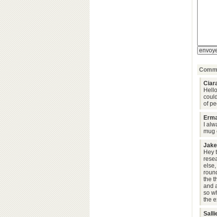
Comme
Ciar
Hello
could
of pe
Erm
I alw
mug o
Jake
Hey t
rese
else,
round
the t
and 
so wh
the e
Salli