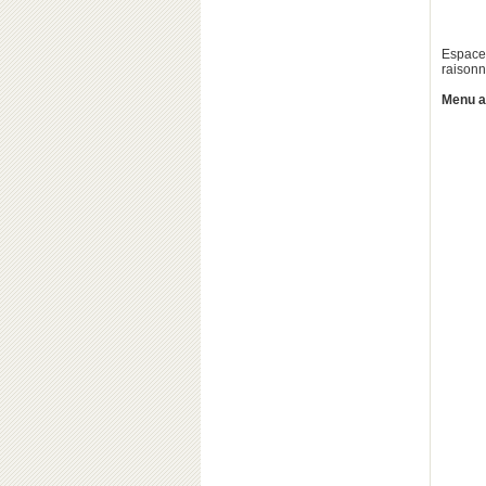
Espace 
raisonn
Menu af