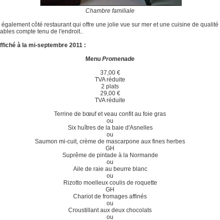
Chambre familiale
également côté restaurant qui offre une jolie vue sur mer et une cuisine de qualité 
ables compte tenu de l'endroit..
fiché à la mi-septembre 2011 :
Menu
Promenade
37,00 €
TVA réduite
2 plats
29,00 €
TVA réduite
Terrine de bœuf et veau confit au foie gras
ou
Six huîtres de la baie d'Asnelles
ou
Saumon mi-cuit, crème de mascarpone aux fines herbes
GH
Suprême de pintade à la Normande
ou
Aile de raie au beurre blanc
ou
Rizotto moelleux coulis de roquette
GH
Chariot de fromages affinés
ou
Croustillant aux deux chocolats
ou