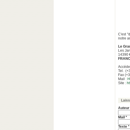
C'est "
notre ar
Le Gra
Les Jar
14390
FRAN
Accéder 
Tel. (+
Fax (+3
Mail :
H
Site :
h
Lais
Auteur
Mail *
Texte *