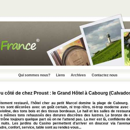
Qui sommes nous?
Liens
Archives
Contactez nous
u côté de chez Proust : le Grand Hôtel à Cabourg (Calvado
tement restauré, l'hôtel cher au petit Marcel domine la plage de Cabourg.
es sont décorées avec un goût certain, ni trop rétro, ni-trop moderne avec d
 violine, des tons bois et des tissus bordeaux. Le hall et les salles de restaur
es mêmes tons rehaussés des dorures discrètes des lustres. Le bronze de 
trône toujours quelque part où on ne l'attend pas. La mer est là, confidente d
 nuits. Les jardins du Casino permettent d'arriver en douceur via l'avenu
dre, confort, service, table sont au rendez-vous...