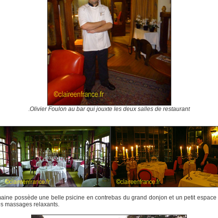
.
Olivier Foulon au bar qui jouxte les deux salles de restaurant
ine possède une belle psicine en contrebas du grand donjon et un petit espace
s massages relaxants.