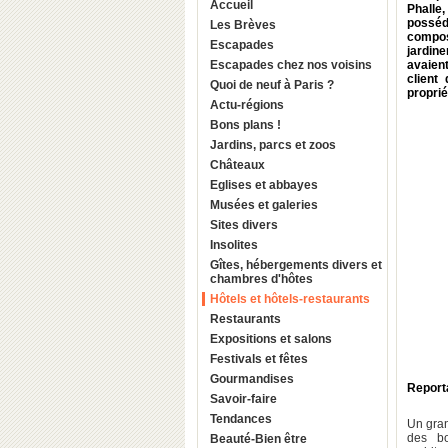
Accueil
Phalle
posséd
Les Brèves
compos
Escapades
jardine
Escapades chez nos voisins
avaien
client
Quoi de neuf à Paris ?
proprié
Actu-régions
Bons plans !
Jardins, parcs et zoos
Châteaux
Eglises et abbayes
Musées et galeries
Sites divers
Insolites
Gîtes, hébergements divers et
chambres d'hôtes
Hôtels et hôtels-restaurants
Restaurants
Expositions et salons
Festivals et fêtes
Gourmandises
Report
Savoir-faire
Tendances
Un gran
des bo
Beauté-Bien être