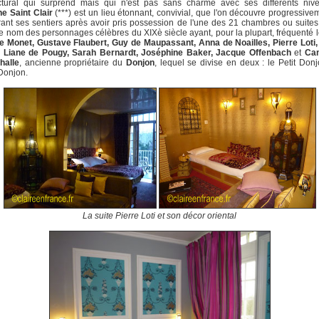
ectural qui surprend mais qui n'est pas sans charme avec ses différents nive
e Saint Clair
(***) est un lieu étonnant, convivial, que l'on découvre progressive
ant ses sentiers après avoir pris possession de l'une des 21 chambres ou suites
le nom des personnages célèbres du XIXè siècle ayant, pour la plupart, fréquenté l
e Monet, Gustave Flaubert, Guy de Maupassant, Anna de Noailles, Pierre Loti,
, Liane de Pougy, Sarah Bernardt, Joséphine Baker, Jacque Offenbach
et
Cam
halle
, ancienne propriétaire du
Donjon
, lequel se divise en deux : le Petit Donj
Donjon.
La suite Pierre Loti et son décor oriental