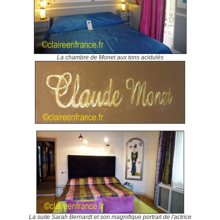
La chambre de Monet aux tons acidulés
La suite Sarah Bernardt
et son magnifique portrait de l'actrice