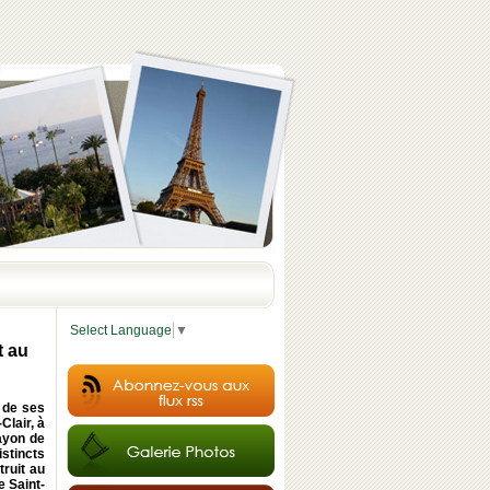
Select Language
▼
t au
é de ses
Clair, à
rayon de
istincts
truit au
e Saint-