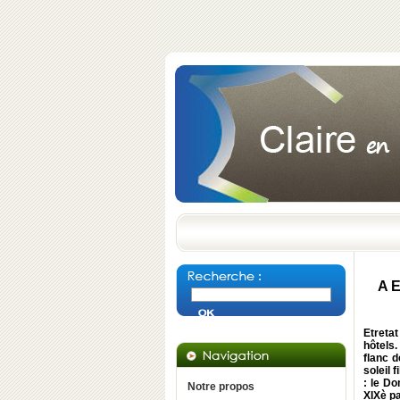
A E
Etretat
hôtels.
flanc d
soleil 
: le Do
Notre propos
XIXè pa