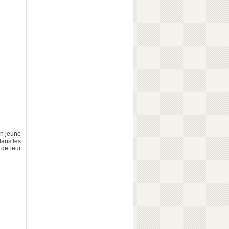
un jeune
dans les
 de leur