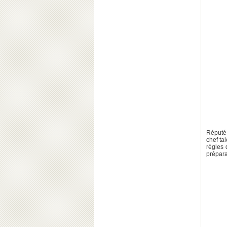
Réputé 
chef ta
règles 
prépara