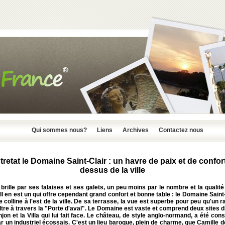
Qui sommes nous?
Liens
Archives
Contactez nous
tretat le Domaine Saint-Clair : un havre de paix et de confor
dessus de la ville
 brille par ses falaises et ses galets, un peu moins par le nombre et la qualit
 Il en est un qui offre cependant grand confort et bonne table : le Domaine Saint-
e colline à l'est de la ville. De sa terrasse, la vue est superbe pour peu qu'un 
filtre à travers la "Porte d'aval". Le Domaine est vaste et comprend deux sites d
njon et la Villa qui lui fait face. Le château, de style anglo-normand, a été cons
r un industriel écossais. C'est un lieu baroque, plein de charme, que Camille d