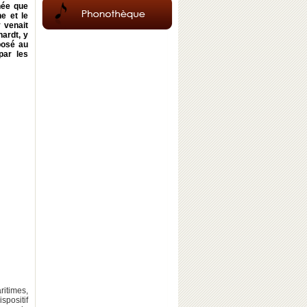
hée que
e et le
 venait
hardt, y
posé au
par les
ritimes,
positif