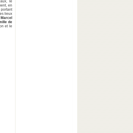
aux, le
ment, en
 portant
es lieux
 Marcel
ille de
on et le