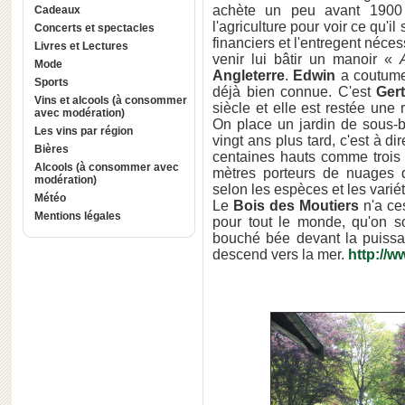
achète un peu avant 1900 
Cadeaux
l'agriculture pour voir ce qu'
Concerts et spectacles
financiers et l'entregent néce
Livres et Lectures
venir lui bâtir un manoir «
Mode
Angleterre
.
Edwin
a coutume
Sports
déjà bien connue. C'est
Gert
Vins et alcools (à consommer
siècle et elle est restée une
avec modération)
On place un jardin de sous-b
Les vins par région
vingt ans plus tard, c'est à d
Bières
centaines hauts comme troi
Alcools (à consommer avec
mètres porteurs de nuages d
modération)
selon les espèces et les varié
Météo
Le
Bois des Moutiers
n'a ces
Mentions légales
pour tout le monde, qu'on so
bouché bée devant la puissan
descend vers la mer.
http://