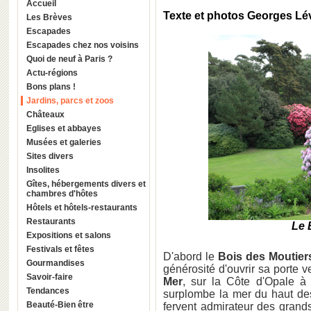
Accueil
Texte et photos Georges L
Les Brèves
Escapades
Escapades chez nos voisins
Quoi de neuf à Paris ?
Actu-régions
Bons plans !
Jardins, parcs et zoos
Châteaux
Eglises et abbayes
Musées et galeries
Sites divers
Insolites
Gîtes, hébergements divers et
chambres d'hôtes
Hôtels et hôtels-restaurants
Restaurants
Le 
Expositions et salons
Festivals et fêtes
D'abord le
Bois des Moutier
Gourmandises
générosité d'ouvrir sa porte
Savoir-faire
Mer
, sur la Côte d'Opale à
Tendances
surplombe la mer du haut de
Beauté-Bien être
fervent admirateur des grand