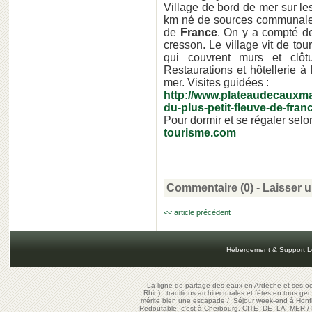
Village de bord de mer sur le
km né de sources communales, 
de
France
. On y a compté de
cresson. Le village vit de tou
qui couvrent murs et clôtu
Restaurations et hôtellerie 
mer. Visites guidées :
http://www.plateaudecauxma
du-plus-petit-fleuve-de-fran
Pour dormir et se régaler sel
tourisme.com
Commentaire (0) -
Laisser 
<< article précédent
Hébergement & Support L
La ligne de partage des eaux en Ardèche et ses oe
Rhin) : traditions architecturales et fêtes en tous ge
mérite bien une escapade
/
Séjour week-end à Honf
Redoutable, c'est à Cherbourg, CITE DE LA MER
/