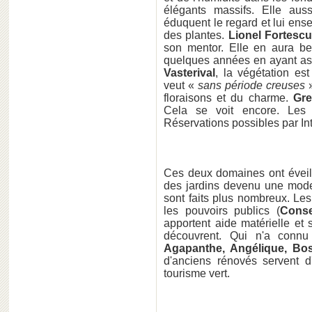
élégants massifs. Elle aus
éduquent le regard et lui ens
des plantes.
Lionel Fortesc
son mentor. Elle en aura b
quelques années en ayant assu
Vasterival
, la végétation es
veut «
sans période creuses
»
floraisons et du charme.
Gre
Cela se voit encore. Les c
Réservations possibles par Int
Ces deux domaines ont éveillé
des jardins devenu une mode 
sont faits plus nombreux. Les
les pouvoirs publics (
Conse
apportent aide matérielle et 
découvrent. Qui n'a conn
Agapanthe, Angélique, Bo
d'anciens rénovés servent 
tourisme vert.