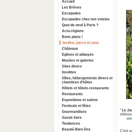
Accueil
Les Brèves
Escapades
Escapades chez nos voisins
Quoi de neuf à Paris ?
Actu-régions
Bons plans !
Jardins, parcs et zoos
Châteaux
Eglises et abbayes
Musées et galeries
Sites divers
Insolites
Gîtes, hébergements divers et
chambres d'hôtes
Hôtels et hôtels-restaurants
Restaurants
Expositions et salons
Festivals et fêtes
"
Le Ja
Gourmandises
référen
Savoir-faire
www
Tendances
Beauté-Bien être
C'est u