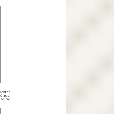
ement en
oût pour
ont fait