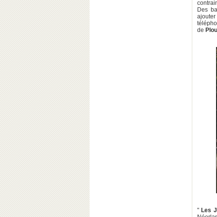
contrai
Des bas
ajouter
téléph
de
Plo
"
Les J