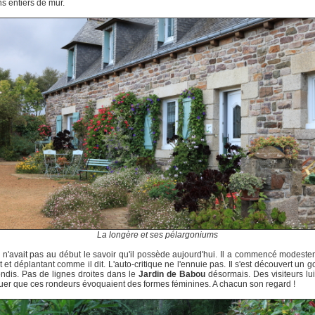
s entiers de mur.
La longère et ses pélargoniums
n'avait pas au début le savoir qu'il possède aujourd'hui. Il a commencé modest
t et déplantant comme il dit. L'auto-critique ne l'ennuie pas. Il s'est découvert un g
ondis. Pas de lignes droites dans le
Jardin de Babou
désormais. Des visiteurs lui 
er que ces rondeurs évoquaient des formes féminines. A chacun son regard !