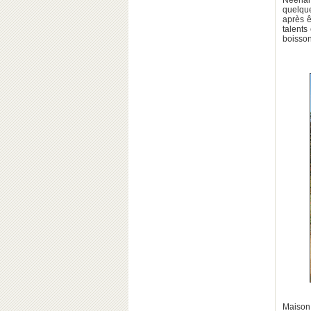
Néerla
quelqu
après ê
talents
boisson
Maison 