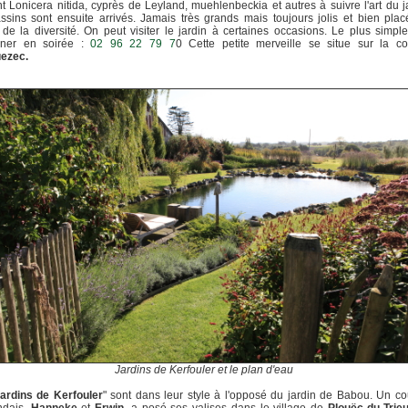
nt Lonicera nitida, cyprès de Leyland, muehlenbeckia et autres à suivre l'art du ja
sins sont ensuite arrivés. Jamais très grands mais toujours jolis et bien pla
 de la diversité. On peut visiter le jardin à certaines occasions. Le plus simpl
oner en soirée :
02 96 22 79 7
0 Cette petite merveille se situe sur la 
uezec.
Jardins de Kerfouler et le plan d'eau
ardins de Kerfouler
" sont dans leur style à l'opposé du jardin de Babou. Un c