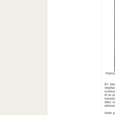
Petit 
En sept
végéta
couleu
et se p
masses 
dites 
arbores
Autre p