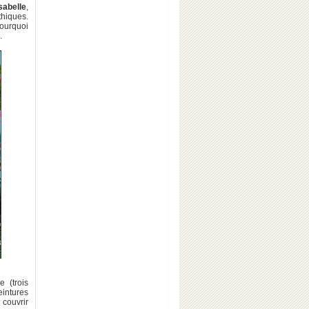
sabelle
,
hiques.
Pourquoi
.
 (trois
eintures
 couvrir