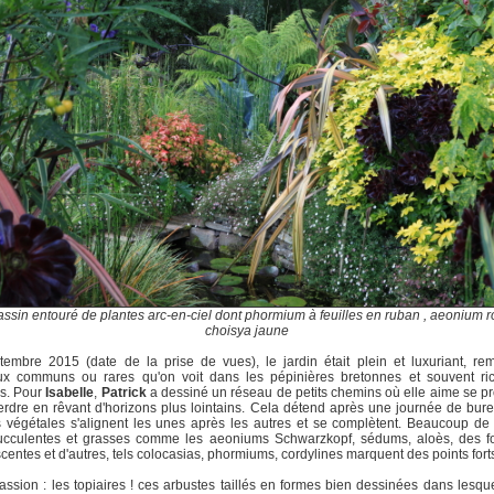
bassin entouré de plantes arc-en-ciel dont phormium à feuilles en ruban , aeonium r
choisya jaune
embre 2015 (date de la prise de vues), le jardin était plein et luxuriant, re
ux communs ou rares qu'on voit dans les pépinières bretonnes et souvent ri
rs. Pour
Isabelle
,
Patrick
a dessiné un réseau de petits chemins où elle aime se 
erdre en rêvant d'horizons plus lointains. Cela détend après une journée de bur
végétales s'alignent les unes après les autres et se complètent. Beaucoup de
succulentes et grasses comme les aeoniums Schwarzkopf, sédums, aloès, des f
centes et d'autres, tels colocasias, phormiums, cordylines marquent des points fort
assion : les topiaires ! ces arbustes taillés en formes bien dessinées dans lesqu