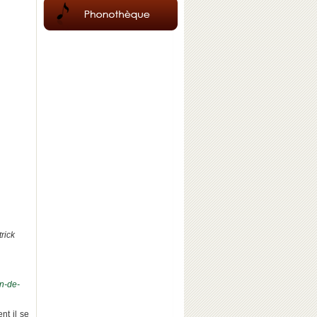
rick
in-de-
nt il se