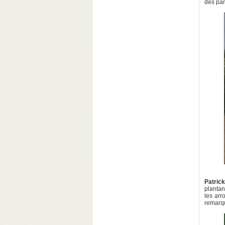
des pan
Patrick
plantan
les arr
remarqu