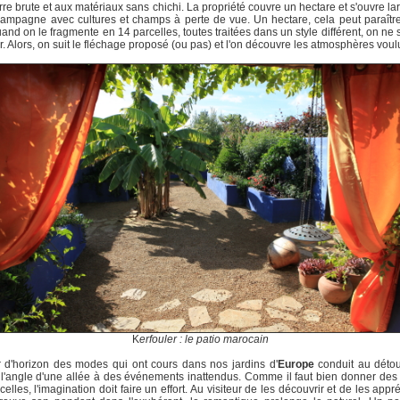
erre brute et aux matériaux sans chichi. La propriété couvre un hectare et s'ouvre l
campagne avec cultures et champs à perte de vue. Un hectare, cela peut paraîtr
and on le fragmente en 14 parcelles, toutes traitées dans un style différent, on ne s
. Alors, on suit le fléchage proposé (ou pas) et l'on découvre les atmosphères voul
K
erfouler : le patio marocain
 d'horizon des modes qui ont cours dans nos jardins d'
Europe
conduit au détou
 l'angle d'une allée à des événements inattendus. Comme il faut bien donner de
celles, l'imagination doit faire un effort. Au visiteur de les découvrir et de les appré