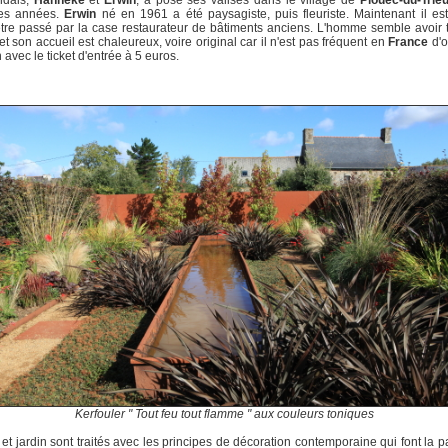
ndais,
Hanneke
et
Erwin
, a posé ses valises dans le village de
Plouëc-du-Trie
es années.
Erwin
né en 1961 a été paysagiste, puis fleuriste. Maintenant il es
tre passé par la case restaurateur de bâtiments anciens. L'homme semble avoir 
 et son accueil est chaleureux, voire original car il n'est pas fréquent en
France
d'o
 avec le ticket d'entrée à 5 euros.
Kerfouler " Tout feu tout flamme " aux couleurs toniques
et jardin sont traités avec les principes de décoration contemporaine qui font la pa