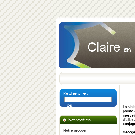
La vis
pointe
merveil
d'aller
conjugu
Notre propos
George