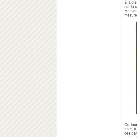
à la pi
sur la 
Mais qu
mesurer
Ce tour
haie, à
ces par