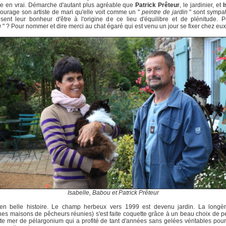
e en vrai. Démarche d'autant plus agréable que
Patrick Prêteur
, le jardinier, et
I
ourage son artiste de mari qu'elle voit comme un "
peintre de jardin
" sont sympat
fusent leur bonheur d'être à l'origine de ce lieu d'équilibre et de plénitude. 
u
" ? Pour nommer et dire merci au chat égaré qui est venu un jour se fixer chez eux
Isabelle, Babou et Patrick Prêteur
en belle histoire. Le champ herbeux vers 1999 est devenu jardin. La longère
es maisons de pêcheurs réunies) s'est faite coquette grâce à un beau choix de p
tte mer de pélargonium qui a profité de tant d'années sans gelées véritables pour