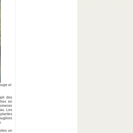
ouge et
mpli des
ches en
promener
eau. Les
 plantes
ougères
s.
elles on