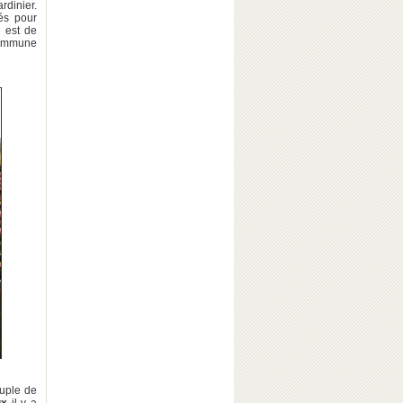
rdinier.
cés pour
e est de
commune
ouple de