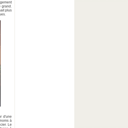
argement
e grand.
ait plus
ues.
r d'une
s noms à
cier. Le