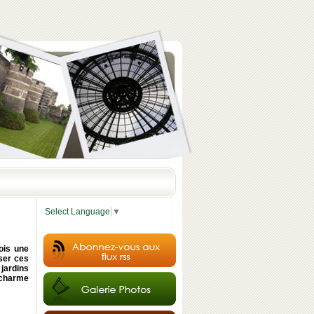
Select Language
▼
ois une
ser ces
 jardins
u charme