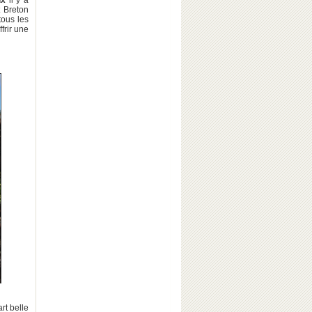
ux
il y a
t Breton
tous les
ffrir une
rt belle