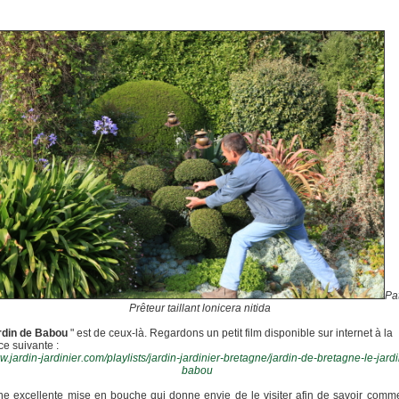
Pat
Prêteur taillant lonicera nitida
rdin de Babou
" est de ceux-là. Regardons un petit film disponible sur internet à la
ce suivante :
.jardin-jardinier.com/playlists/jardin-jardinier-bretagne/jardin-de-bretagne-le-jard
babou
ne excellente mise en bouche qui donne envie de le visiter afin de savoir comme