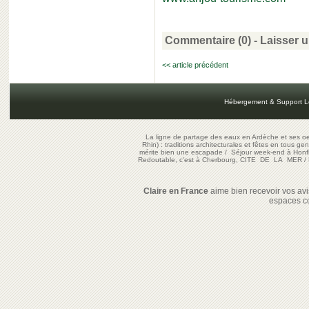
Commentaire (0) -
Laisser 
<< article précédent
Hébergement & Support L
La ligne de partage des eaux en Ardèche et ses oe
Rhin) : traditions architecturales et fêtes en tous ge
mérite bien une escapade
/
Séjour week-end à Honf
Redoutable, c'est à Cherbourg, CITE DE LA MER
/
Claire en France
aime bien recevoir vos avis
espaces c