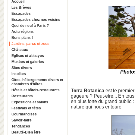
Accueil
Les Brèves
Escapades
Escapades chez nos voisins
Quoi de neuf à Paris ?
Actu-régions
Bons plans !
Jardins, parcs et zoos
Châteaux
Eglises et abbayes
Musées et galeries
Sites divers
Photos
Insolites
Gîtes, hébergements divers et
chambres d'hôtes
Hôtels et hôtels-restaurants
Terra Botanica
est le premie
gageure ? Peut-être... En tou
Restaurants
en plus forte du grand public 
Expositions et salons
nature qui nous entoure.
Festivals et fêtes
Gourmandises
Savoir-faire
Tendances
Beauté-Bien être