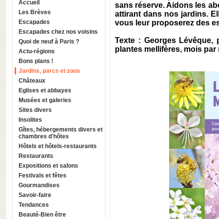
Accueil
sans réserve. Aidons les abe
Les Brèves
attirant dans nos jardins. E
Escapades
vous leur proposerez des es
Escapades chez nos voisins
Texte : Georges Lévêque, 
Quoi de neuf à Paris ?
plantes mellifères, mois pa
Actu-régions
Bons plans !
Jardins, parcs et zoos
Châteaux
Eglises et abbayes
Musées et galeries
Sites divers
Insolites
Gîtes, hébergements divers et
chambres d'hôtes
Hôtels et hôtels-restaurants
Restaurants
Expositions et salons
Festivals et fêtes
Gourmandises
Savoir-faire
Tendances
Beauté-Bien être