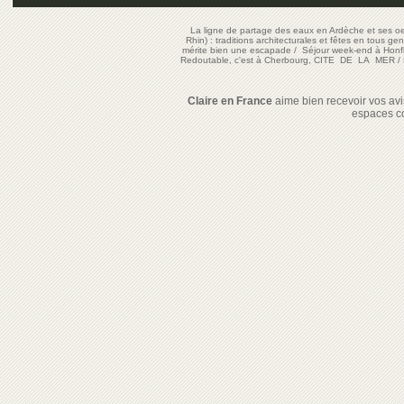
La ligne de partage des eaux en Ardèche et ses oe
Rhin) : traditions architecturales et fêtes en tous ge
mérite bien une escapade
/
Séjour week-end à Honf
Redoutable, c'est à Cherbourg, CITE DE LA MER
/
Claire en France
aime bien recevoir vos avis
espaces c