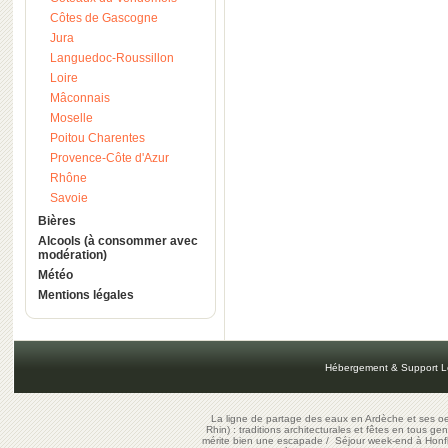
Côtes de Gascogne
Jura
Languedoc-Roussillon
Loire
Mâconnais
Moselle
Poitou Charentes
Provence-Côte d'Azur
Rhône
Savoie
Bières
Alcools (à consommer avec
modération)
Météo
Mentions légales
Hébergement & Support L
La ligne de partage des eaux en Ardèche et ses oe
Rhin) : traditions architecturales et fêtes en tous ge
mérite bien une escapade
/
Séjour week-end à Honf