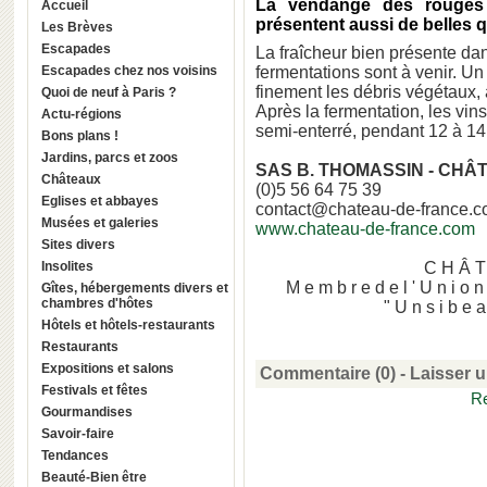
La vendange des rouges a
Accueil
présentent aussi de belles qu
Les Brèves
Escapades
La fraîcheur bien présente dan
Escapades chez nos voisins
fermentations sont à venir. Un
finement les débris végétaux, a
Quoi de neuf à Paris ?
Après la fermentation, les vin
Actu-régions
semi-enterré, pendant 12 à 14
Bons plans !
Jardins, parcs et zoos
SAS B. THOMASSIN - CH
Châteaux
(0)5 56 64 75 39
Eglises et abbayes
contact@chateau-de-france.
Musées et galeries
www.chateau-de-france.com
Sites divers
Insolites
C H Â T
M e m b r e d e l ' U n i o n
Gîtes, hébergements divers et
chambres d'hôtes
" U n s i b e a 
Hôtels et hôtels-restaurants
Restaurants
Expositions et salons
Commentaire (0) -
Laisser 
Festivals et fêtes
Re
Gourmandises
Savoir-faire
Tendances
Beauté-Bien être