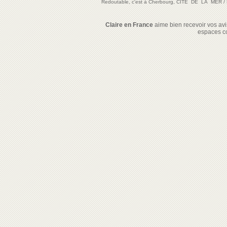
Redoutable, c'est à Cherbourg, CITE DE LA MER
/
Claire en France
aime bien recevoir vos avis
espaces c