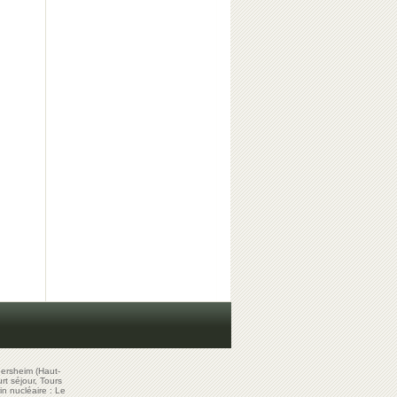
ersheim (Haut-
t séjour, Tours
in nucléaire : Le