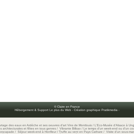
© Claire en France
Hébergement & Support Le plus du Web
-
Création graphique Pratikmedia
-
artage des eaux en Ardèche et ses oeuvres d'art
Vins de Montlouis
/
L'Eco-Musée d'Alsace à Ung
ons architecturales et fêtes en tous genres
/
Vibrante Bilbao
/
Le temps d'un week-end ou d'un cour
e escapade
/
Séjour week-end à Honfleur
/
Truffe au vent en Pays Cathare
/
Visite d'un sous-mar