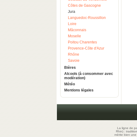
Côtes de Gascogne
Jura
Languedoc-Roussillon
Loire
Mâconnais
Moselle
Poitou Charentes
Provence-Côte d'Azur
Rhône
Savoie
Bières
Alcools (à consommer avec
modération)
Météo
Mentions légales
La ligne de p
Rhin) : traditi
mérite bien un