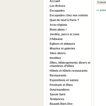
Accueil
Comme
Les Brèves
<< artic
Escapades
Escapades chez nos voisins
Quoi de neuf à Paris ?
Actu-régions
Bons plans !
Jardins, parcs et zoos
Châteaux
Eglises et abbayes
Musées et galeries
Sites divers
Insolites
Gîtes, hébergements divers et
chambres d'hôtes
Hôtels et hôtels-restaurants
Restaurants
Expositions et salons
Festivals et fêtes
Gourmandises
Savoir-faire
Tendances
Beauté-Bien être