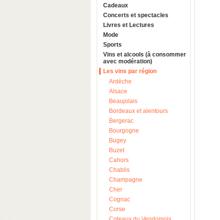
Cadeaux
Concerts et spectacles
Livres et Lectures
Mode
Sports
Vins et alcools (à consommer
avec modération)
Les vins par région
Ardèche
Alsace
Beaujolais
Bordeaux et alentours
Bergerac
Bourgogne
Bugey
Buzet
Cahors
Chablis
Champagne
Cher
Cognac
Corse
Coteaux du Vendomois