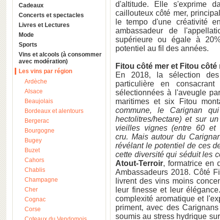
d'altitude. Elle s'exprime d
Cadeaux
caillouteux côté mer, princi
Concerts et spectacles
le tempo d'une créativité 
Livres et Lectures
ambassadeur de l'appellati
Mode
supérieure ou égale à 20% 
Sports
potentiel au fil des années.
Vins et alcools (à consommer
avec modération)
Fitou côté mer et Fitou côt
Les vins par région
En 2018, la sélection de
Ardèche
particulière en consacran
Alsace
sélectionnées à l'aveugle par
maritimes et six Fitou mon
Beaujolais
commune, le Carignan qui
Bordeaux et alentours
hectolitres/hectare) et sur 
Bergerac
vieilles vignes (entre 60 e
Bourgogne
cru. Mais autour du Carignan
Bugey
révélant le potentiel de ces d
Buzet
cette diversité qui séduit le
Cahors
Atout-Terroir
, formatrice en
Chablis
Ambassadeurs 2018. Côté Fito
Champagne
livrent des vins moins conce
leur finesse et leur élégance
Cher
complexité aromatique et l'ex
Cognac
priment, avec des Carignans 
Corse
soumis au stress hydrique sur
Coteaux du Vendomois