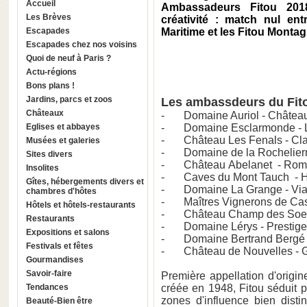
Accueil
Ambassadeurs Fitou 201
Les Brèves
créativité : match nul ent
Escapades
Maritime et les Fitou Montag
Escapades chez nos voisins
Quoi de neuf à Paris ?
Actu-régions
Bons plans !
Jardins, parcs et zoos
Les ambassdeurs du Fito
Châteaux
- Domaine Auriol - Château
Eglises et abbayes
- Domaine Esclarmonde - L'
- Château Les Fenals - Cla
Musées et galeries
- Domaine de la Rochelierr
Sites divers
- Château Abelanet - Roma
Insolites
- Caves du Mont Tauch - 
Gîtes, hébergements divers et
- Domaine La Grange - Via 
chambres d'hôtes
- Maîtres Vignerons de Casc
Hôtels et hôtels-restaurants
- Château Champ des Soeur
Restaurants
- Domaine Lérys - Prestige
Expositions et salons
- Domaine Bertrand Bergé -
Festivals et fêtes
- Château de Nouvelles - Ga
Gourmandises
Savoir-faire
Première appellation d'origi
Tendances
créée en 1948, Fitou séduit 
zones d'influence bien distin
Beauté-Bien être