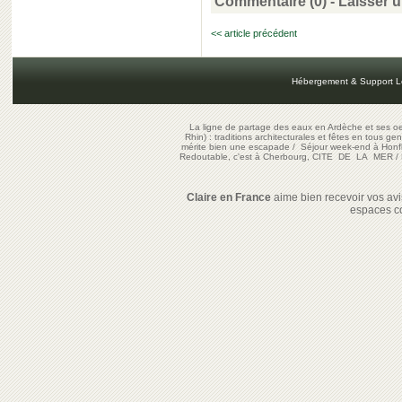
Commentaire (0) -
Laisser 
<< article précédent
Hébergement & Support L
La ligne de partage des eaux en Ardèche et ses oe
Rhin) : traditions architecturales et fêtes en tous ge
mérite bien une escapade
/
Séjour week-end à Honf
Redoutable, c'est à Cherbourg, CITE DE LA MER
/
Claire en France
aime bien recevoir vos avis
espaces c