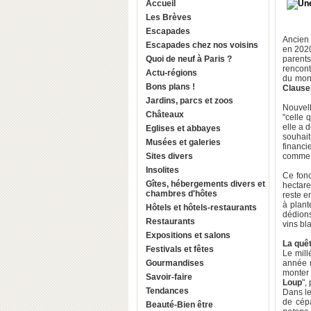
Accueil
Les Brèves
Escapades
Ancien 
Escapades chez nos voisins
en 2020
Quoi de neuf à Paris ?
parent
rencont
Actu-régions
du mon
Bons plans !
Clause
Jardins, parcs et zoos
Nouvell
Châteaux
"celle 
elle a 
Eglises et abbayes
souhait
Musées et galeries
financi
Sites divers
comme d
Insolites
Ce fonc
Gîtes, hébergements divers et
hectare
chambres d'hôtes
reste e
à plant
Hôtels et hôtels-restaurants
dédions
Restaurants
vins bl
Expositions et salons
La quêt
Festivals et fêtes
Le mill
Gourmandises
année 
monter 
Savoir-faire
Loup
",
Tendances
Dans le
de cép
Beauté-Bien être