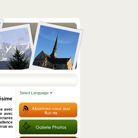
Select Language
▼
lésime
me avec
re avec
hectares
ellence
rroir en