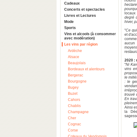
notons 
Cadeaux
hectare
pourquo
Concerts et spectacles
locaux 
Livres et Lectures
degré d
Mode
hiver, 
Sports
"
Ce qui
Vins et alcools (à consommer
et d'ac
avec modération)
commenc
aucun s
Les vins par région
moyens.
Ardèche
restaur
Alsace
2020 : 
Beaujolais
"
Ni Kar
vins e
Bordeaux et alentours
propose
Bergerac
le mill
Bourgogne
: le ge
vendan
Bugey
irrépro
Buzet
trouvé 
En trav
Cahors
pleine
Chablis
Ainsi e
la Dée
Champagne
sagesse
Cher
Cognac
Corse
Coteaux du Vendomois