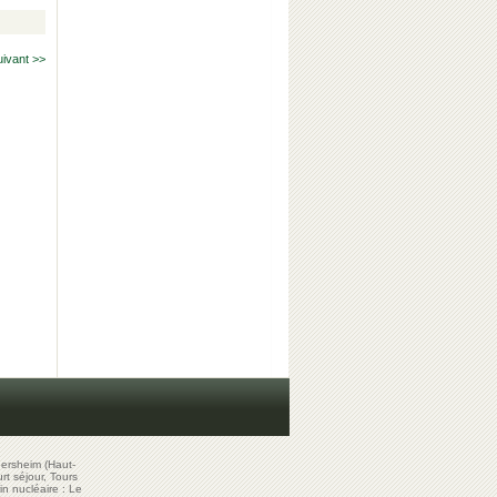
uivant >>
ersheim (Haut-
t séjour, Tours
in nucléaire : Le