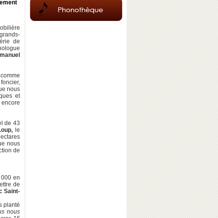
obilière
 grands-
érie de
nologue
manuel
comme
foncier,
que nous
iques et
à encore
el de 43
Loup,
le
hectares
que nous
ction de
0 000 en
ttre de
 Saint-
s planté
us nous