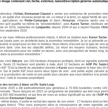
directeur d'
Urbat, Emmanuel Clausel
a vendu son entreprise de promotion imm
, en quête d'un nouveau projet de vie. Le retour à la terre, un appel hérité de ses
s, agriculteurs en
Petite-Camargue
et dans l'
Aveyron
, s'impose après une s
res qu'il qualifie lui-même de "providentielles", avec
Karen Turner
, meilleure œ
de en 2016, implantée en
Languedoc
depuis 2004 et qui a rejoint l'équipe d'
Em
l
en septembre 2020.
e vie mais réflexes professionnels intacts, il décrit sa relation avec
Karen Turner
que j'avais avec un architecte dans la promotion immobilière. Je lui ai présenté un 
dessiné le projet pour en tirer le meilleur. Nous étions d'accord sur le type de vins 
ions faire. Une fois les objectifs définis, j'ai réuni les moyens humains, techn
ers nécessaires pour les mettre en œuvre, avec une perspective de temps long, l
ans la promotion immobilière."
ier, c'est
Valcyre
, ses 103 hectares d'espaces protégés, dont un vignoble potenti
s. Seuls 23 hectares sont plantés à date, dont 12 hectares en
AOP Pic Saint-
n IGP. "D'où la liberté de plantation donnée à
Karen
pour imaginer le futur des 20 
er. Sur la partie IGP, nous avons deux types de sols : une partie argilo calcaire 
 à la production de rosés et une partie plus calcaire que nous dédions à la produ
ancs", note le nouveau propriétaire.
e des terroirs à blanc en Pic Saint-Loup
ésime 2020 a été particulièrement peu généreux à 70 000 bouteilles contre 14
normale. "Nous lançons en 2022 un programme de plantation qui doit nous perme
à 350 000 bouteilles ce qui fera de nous un acteur significatif au sein de l'
AOP Pic
 précise
Emmanuel Clausel
.
 même temps, il scelle le rachat des vignes de son voisin : 17 hectares dont un tier
ages blancs. "
Plus nous avançons dans la connaissance de notre vignoble, pl