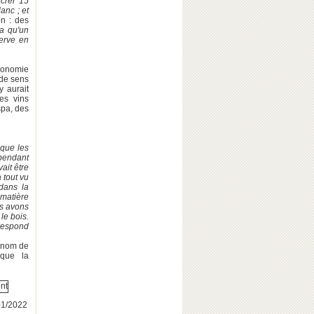
acrer 15
anc ; et
n : des
 a qu'un
serve en
ronomie
 de sens
y aurait
des vins
spa, des
 que les
pendant
ait être
 tout vu
 dans la
matière
us avons
le bois.
rrespond
 nom de
 que la
/01/2022