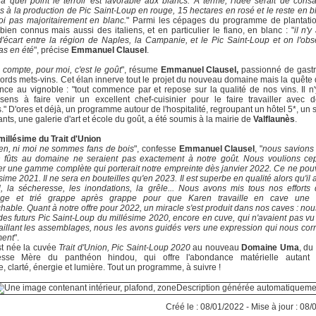
à quel point le terroir est favorable aux blancs. A terme, l'idée serait de cons
s à la production de Pic Saint-Loup en rouge, 15 hectares en rosé et le reste en bl
i pas majoritairement en blanc.
" Parmi les cépages du programme de plantatio
bien connus mais aussi des italiens, et en particulier le fiano, en blanc : "
il n'y
'écart entre la région de Naples, la Campanie, et le Pic Saint-Loup et on l'ob
pas en été
", précise
Emmanuel Clausel
.
 compte, pour moi, c'est le goût
", résume
Emmanuel Clausel,
passionné de gast
cords mets-vins. Cet élan innerve tout le projet du nouveau domaine mais la quête
e au vignoble : "tout commence par et repose sur la qualité de nos vins. Il n'
ens à faire venir un excellent chef-cuisinier pour le faire travailler avec 
" D'ores et déjà, un programme autour de l'hospitalité, regroupant un hôtel 5*, un 
ants, une galerie d'art et école du goût, a été soumis à la mairie de
Valflaunès
.
millésime du Trait d'Union
en, ni moi ne sommes fans de bois
", confesse
Emmanuel Clausel
, "
nous savions
n fûts au domaine ne seraient pas exactement à notre goût. Nous voulions ce
r une gamme complète qui porterait notre empreinte dès janvier 2022. Ce ne pouv
ésime 2021. Il ne sera en bouteilles qu'en 2023. Il est superbe en qualité alors qu'il a
l, la sécheresse, les inondations, la grêle... Nous avons mis tous nos efforts
ge et trié grappe après grappe pour que Karen travaille en cave une 
chable. Quant à notre offre pour 2022, un miracle s'est produit dans nos caves : no
des futurs Pic Saint-Loup du millésime 2020, encore en cuve, qui n'avaient pas vu 
aillant les assemblages, nous les avons guidés vers une expression qui nous co
ment
".
st née la cuvée
Trait d'Union, Pic Saint-Loup 2020
au nouveau
Domaine Uma
, du
sse Mère du panthéon hindou, qui offre l'abondance matérielle autant
, clarté, énergie et lumière. Tout un programme, à suivre !
Créé le : 08/01/2022 - Mise à jour : 08