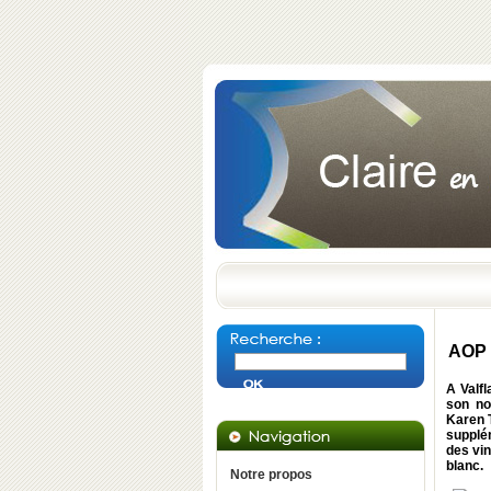
AOP P
A Valf
son no
Karen T
supplé
des vin
blanc.
Notre propos