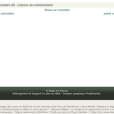
ntaire (0) -
Laisser un commentaire
Retour au sommaire
le précédent
article s
© Claire en France
Hébergement & Support Le plus du Web
-
Création graphique Pratikmedia
-
artage des eaux en Ardèche et ses oeuvres d'art
Vins de Montlouis
/
L'Eco-Musée d'Alsace à Ung
ons architecturales et fêtes en tous genres
/
Vibrante Bilbao
/
Le temps d'un week-end ou d'un cour
e escapade
/
Séjour week-end à Honfleur
/
Truffe au vent en Pays Cathare
/
Visite d'un sous-mar