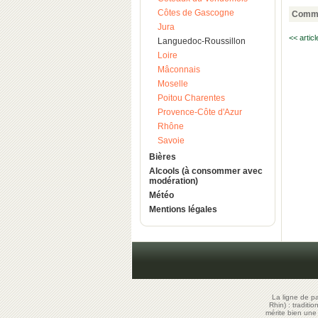
Côtes de Gascogne
Comme
Jura
<< artic
Languedoc-Roussillon
Loire
Mâconnais
Moselle
Poitou Charentes
Provence-Côte d'Azur
Rhône
Savoie
Bières
Alcools (à consommer avec
modération)
Météo
Mentions légales
La ligne de p
Rhin) : traditi
mérite bien un