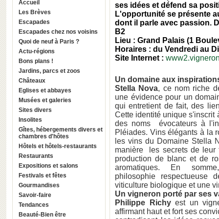
Accueil
ses idées et défend sa posit
Les Brèves
L'opportunité se présente a
Escapades
dont il parle avec passion.
B2
Escapades chez nos voisins
Lieu :
Grand Palais
(1 Boule
Quoi de neuf à Paris ?
Horaires : du Vendredi au 
Actu-régions
Site Internet :
www2.vigneron
Bons plans !
Jardins, parcs et zoos
Un domaine aux inspiration
Châteaux
Stella Nova
, ce nom riche d
Eglises et abbayes
une évidence pour un domai
Musées et galeries
qui entretient de fait, des 
Sites divers
Cette identité unique s'inscrit
Insolites
des noms évocateurs à l'in
Gîtes, hébergements divers et
Pléiades. Vins élégants à la 
chambres d'hôtes
les vins du Domaine Stella N
Hôtels et hôtels-restaurants
manière les secrets de leur t
Restaurants
production de blanc et de r
Expositions et salons
aromatiques. En somm
Festivals et fêtes
philosophie respectueuse d
viticulture biologique et une v
Gourmandises
Un vigneron porté par ses v
Savoir-faire
Philippe Richy
est un vigne
Tendances
affirmant haut et fort ses conv
Beauté-Bien être