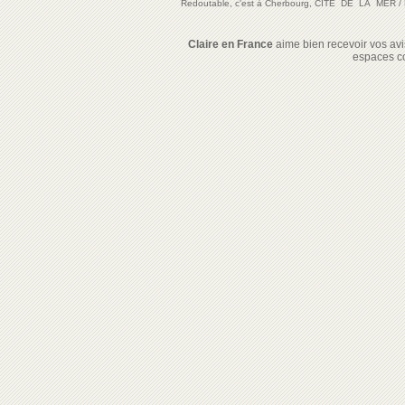
Redoutable, c'est à Cherbourg, CITE DE LA MER
/
Claire en France
aime bien recevoir vos avis
espaces c