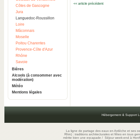
<< article précédent
Côtes de Gascogne
Jura
Languedoc-Roussillon
Loire
Mâconnais
Moselle
Poitou Charentes
Provence-Côte d'Azur
Rhône
Savoie
Bières
Alcools (à consommer avec
modération)
Météo
Mentions légales
Hébergement & Support L
La ligne de partage des eaux en Ardèche et ses oe
Rhin) : traditions architecturales et fêtes en tous ge
mérite bien une escapade
/
Séjour week-end à Honf