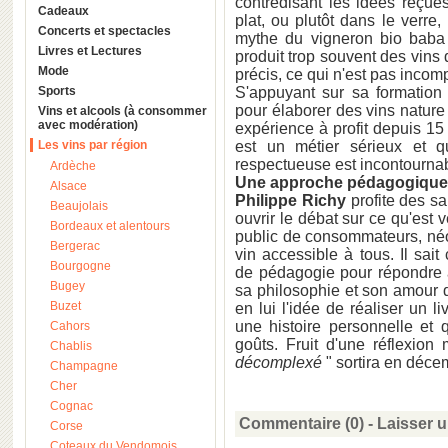
contredisant les idées reçues
Cadeaux
plat, ou plutôt dans le verre
Concerts et spectacles
mythe du vigneron bio baba 
Livres et Lectures
produit trop souvent des vins d
Mode
précis, ce qui n'est pas incomp
Sports
S'appuyant sur sa formation 
pour élaborer des vins nature
Vins et alcools (à consommer
avec modération)
expérience à profit depuis 15
Les vins par région
est un métier sérieux et qu
respectueuse est incontourna
Ardèche
Une approche pédagogique 
Alsace
Philippe Richy
profite des sa
Beaujolais
ouvrir le débat sur ce qu'est 
Bordeaux et alentours
public de consommateurs, néop
Bergerac
vin accessible à tous. Il sait
Bourgogne
de pédagogie pour répondre à
Bugey
sa philosophie et son amour du
Buzet
en lui l'idée de réaliser un l
une histoire personnelle et q
Cahors
goûts. Fruit d'une réflexio
Chablis
décomplexé
" sortira en déce
Champagne
Cher
Cognac
Commentaire (0) -
Laisser 
Corse
Coteaux du Vendomois