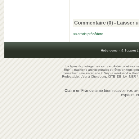
Commentaire (0) -
Laisser 
<< article précédent
Hébergement & Support L
La ligne de partage des eaux en Ardèche et ses oe
Rhin) : traditions architecturales et fêtes en tous ge
mérite bien une escapade
/
Séjour week-end à Honf
Redoutable, c'est à Cherbourg, CITE DE LA MER
/
Claire en France
aime bien recevoir vos avis
espaces c