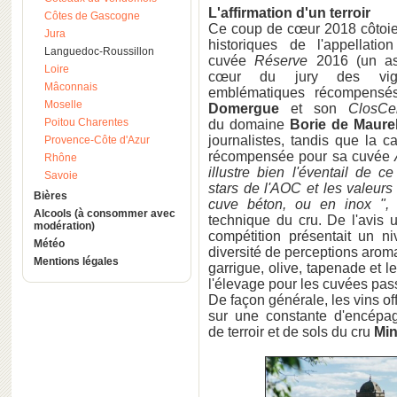
L'affirmation d'un terroir
Côtes de Gascogne
Ce coup de cœur 2018 côtoie
Jura
historiques de l'appellat
Languedoc-Roussillon
cuvée
Réserve
2016 (un a
Loire
cœur du jury des vign
Mâconnais
emblématiques récompensé
Moselle
Domergue
et son
ClosCen
Poitou Charentes
du domaine
Borie de Maure
journalistes, tandis que la 
Provence-Côte d'Azur
récompensée pour sa cuvée
Rhône
illustre bien l'éventail de c
Savoie
stars de l'AOC et les valeurs
Bières
cuve béton, ou en inox ",
Alcools (à consommer avec
technique du cru. De l'avis 
modération)
compétition présentait un ni
Météo
diversité de perceptions aromat
Mentions légales
garrigue, olive, tapenade et l
l'élevage pour les cuvées pas
De façon générale, les vins of
sur une constante d'encépag
de terroir et de sols du cru
Min