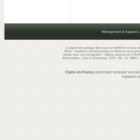
Hébergement & Support L
La ligne de partage des eaux en Ardèche et ses oe
Rhin) : traditions architecturales et fêtes en tous ge
mérite bien une escapade
/
Séjour week-end à Honf
Redoutable, c'est à Cherbourg, CITE DE LA MER
/
Claire en France
aime bien recevoir vos avis
espaces c