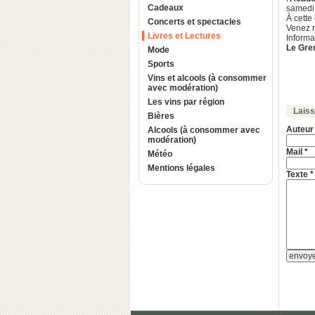
Cadeaux
samedi
À cette
Concerts et spectacles
Venez r
Livres et Lectures
Informa
Le Gren
Mode
Sports
Vins et alcools (à consommer
avec modération)
Les vins par région
Lais
Bières
Auteur
Alcools (à consommer avec
modération)
Mail *
Météo
Mentions légales
Texte *