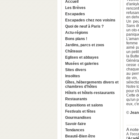
Accueil
d'ankyl
Les Brèves
rencon
refusan
Escapades
en deho
Escapades chez nos voisins
Un peu 
Sans êt
Quoi de neuf à Paris ?
un oto-
Actu-régions
paniqu
Bons plans !
L'amant
femme t
Jardins, parcs et zoos
aimé pa
Châteaux
un peti
la Butt
Eglises et abbayes
Général
Musées et galeries
cesse d
chaque 
Sites divers
au pern
Insolites
de vin,
Gîtes, hébergements divers et
sélecti
chambres d'hôtes
Notre t
pour s'
Hôtels et hôtels-restaurants
Cette d
Restaurants
qu'un p
eux, c'e
Expositions et salons
Festivals et fêtes
©
Jean
Gourmandises
Savoir-faire
A note
Tendances
A l'occ
Beauté-Bien être
l'
Acadé