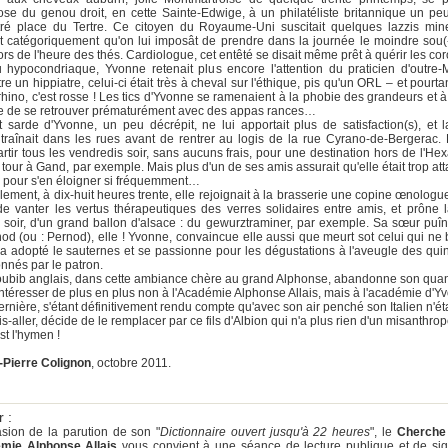
ose du genou droit, en cette Sainte-Edwige, à un philatéliste britannique un pe
tré place du Tertre. Ce citoyen du Royaume-Uni suscitait quelques lazzis min
t catégoriquement qu'on lui imposât de prendre dans la journée le moindre sou
rs de l'heure des thés. Cardiologue, cet entêté se disait même prêt à quérir les cor
hypocondriaque, Yvonne retenait plus encore l'attention du praticien d'outre
re un hippiatre, celui-ci était très à cheval sur l'éthique, pis qu'un ORL – et pourtan
rhino, c'est rosse ! Les tics d'Yvonne se ramenaient à la phobie des grandeurs et à
e de se retrouver prématurément avec des appas rances…
 sarde d'Yvonne, un peu décrépit, ne lui apportait plus de satisfaction(s), et 
raînait dans les rues avant de rentrer au logis de la rue Cyrano-de-Bergerac. 
rtir tous les vendredis soir, sans aucuns frais, pour une destination hors de l'He
t tour à Gand, par exemple. Mais plus d'un de ses amis assurait qu'elle était trop at
e pour s'en éloigner si fréquemment…
ement, à dix-huit heures trente, elle rejoignait à la brasserie une copine œnologu
e vanter les vertus thérapeutiques des verres solidaires entre amis, et prône l
soir, d'un grand ballon d'alsace : du gewurztraminer, par exemple. Sa sœur puîn
od (ou : Pernod), elle ! Yvonne, convaincue elle aussi que meurt sot celui qui ne 
 a adopté le sauternes et se passionne pour les dégustations à l'aveugle des qui
onnés par le patron.
oubib anglais, dans cette ambiance chère au grand Alphonse, abandonne son quan
intéresser de plus en plus non à l'Académie Alphonse Allais, mais à l'académie d'Y
ernière, s'étant définitivement rendu compte qu'avec son air penché son Italien n'éta
is-aller, décide de le remplacer par ce fils d'Albion qui n'a plus rien d'un misanthrop
st l'hymen !
-Pierre Colignon
, octobre 2011.
r :
asion de la parution de son "
Dictionnaire ouvert jusqu'à 22 heures
", le
Cherche
mie Alphonse Allais
vous convient à une séance de lecture publique et de sig