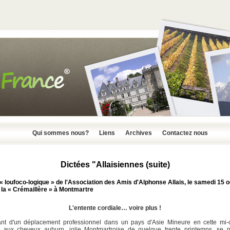
Qui sommes nous?
Liens
Archives
Contactez nous
Dictées "Allaisiennes (suite)
« loufoco-logique » de l'Association des Amis d'Alphonse Allais, le samedi 15 
 la « Crémaillère » à Montmartre
L'entente cordiale… voire plus !
nt d'un déplacement professionnel dans un pays d'Asie Mineure en cette mi-o
 aux cheveux auburn, jolie Montmartroise de quelque trente printemps, se pl