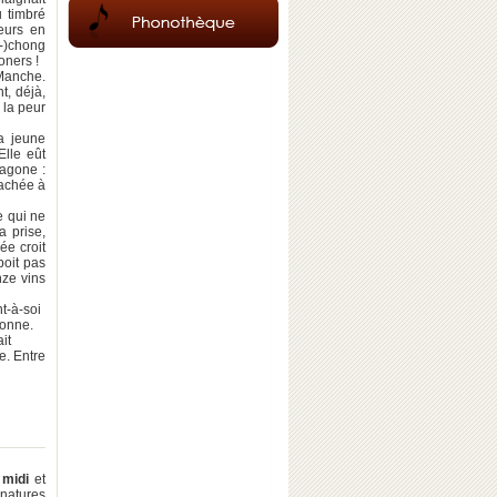
u timbré
eurs en
(-)chong
oners !
-Manche.
t, déjà,
 la peur
la jeune
Elle eût
xagone :
tachée à
e qui ne
a prise,
ée croit
boit pas
nze vins
t-à-soi
vonne.
it
e. Entre
 midi
et
natures