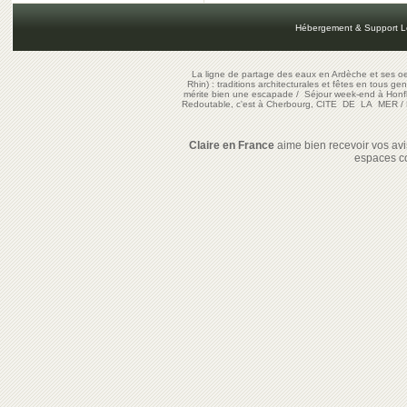
Hébergement & Support L
La ligne de partage des eaux en Ardèche et ses oe
Rhin) : traditions architecturales et fêtes en tous ge
mérite bien une escapade
/
Séjour week-end à Honf
Redoutable, c'est à Cherbourg, CITE DE LA MER
/
Claire en France
aime bien recevoir vos avis
espaces c