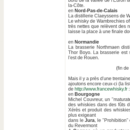
bord de la vallée de l'Euron 
la-Côte.
en
Nord-Pas-de-Calais
La distillerie Claeyssens de 
Le whisky de Wambrechies off
très nettes que relèvent des n
laisse la place à une finale d
en
Normandie
La brasserie Northmaen disti
Thor Boyo. La brasserie est 
l'est de Rouen.
(fin de
Mais il y a près d'une trentai
ajoutons encore ceux-ci (la lis
de
http://www.francewhisky.fr
:
en
Bourgogne
Michel Couvreur, un "maturateu
des whiskies dans des fûts d
Xérès et produit des whiskie
plus exigeant
dans le
Jura
, le "Prohibition"
du Revermont