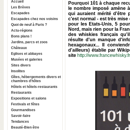
Accueil
Pourquoi 101 à chaque recu
Les Brèves
le nombre imposé amène à f
Escapades
qui auraient mérité d'être 
c'est normal - est très mise
Escapades chez nos voisins
pour les Etats-Unis, 5 pour 
Quoi de neuf à Paris ?
Nord, mais rien pour la Fran
Actu-régions
des whiskies français qu'
Bons plans !
résulte d'un manque d'inf
Jardins, parcs et zoos
hexagonaux... Il conviendr
Châteaux
d'ailleurs) établie par Wiki
Eglises et abbayes
site
http://www.francewhisky.fr
Musées et galeries
Sites divers
Insolites
Gîtes, hébergements divers et
chambres d'hôtes
Hôtels et hôtels-restaurants
Restaurants
Expositions et salons
Festivals et fêtes
Gourmandises
Savoir-faire
Tendances
Beauté-Bien être