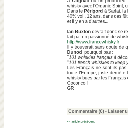
A
Cognac
où un producteur
whisky avec l'Organic Spirit, 
Dans le
Périgord
à Sarlat, la
40% vol., 12 ans, dans des fûts 
et il y en a d'autres...
Ian Buxton
devrait donc se re
fait par un passionné de whisk
http://www.francewhisky.fr
Il y trouverait sans doute de 
Dunod
pourquoi pas :
"
101 whiskies français à déco
"
101 french whiskies to keep y
Les Français ne sont-ils pa
toute l'Europe, juste derrière
whisky bues par les Français
Cocorico !
GR
Commentaire (0) -
Laisser 
<< article précédent