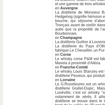
et une gamme de trois whiskie
en
Auvergne
La distillerie de Monsieur B
Hedgehog (signifie hérisson en
bouche, qui séjourne d'abo
Tronçais avant de vieillir dans
autre que la propriété de l'a
Bourbonnais.
en
Champagne
La distillerie Guillon à Louv
La distillerie du Pays d'Ot
fabrique Le Chevailler, un Pur 
en
Corse
Le whisky corse P&M est fabri
Mavela à proximité d'Aléria.
en
Franche-Comté
Le whisky Louis Blanzey est 
distillerie Peureux, qui produ
en
Lorraine
Le G.Rozelieures est un whis
distillerie Grallet-Dupic, M
Lunéville; c'est un whisky "s
notamment de xérès. Il all
distillerie se trouve dans l