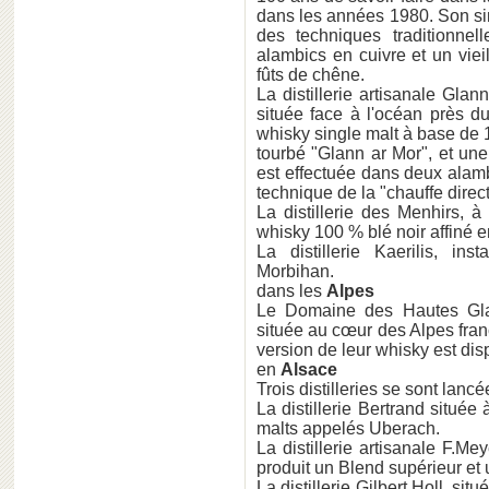
dans les années 1980. Son sin
des techniques traditionnel
alambics en cuivre et un viei
fûts de chêne.
La distillerie artisanale Gla
située face à l'océan près d
whisky single malt à base de
tourbé "Glann ar Mor", et une
est effectuée dans deux alamb
technique de la "chauffe direc
La distillerie des Menhirs, à
whisky 100 % blé noir affiné e
La distillerie Kaerilis, ins
Morbihan.
dans les
Alpes
Le Domaine des Hautes Glac
située au cœur des Alpes franç
version de leur whisky est disp
en
Alsace
Trois distilleries se sont lanc
La distillerie Bertrand situé
malts appelés Uberach.
La distillerie artisanale F.M
produit un Blend supérieur et 
La distillerie Gilbert Holl, si