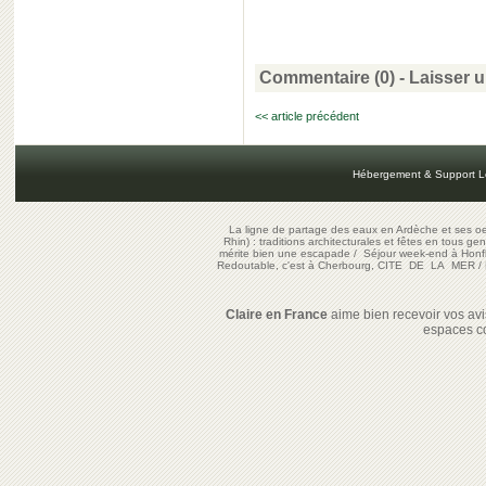
Commentaire (0) -
Laisser 
<< article précédent
Hébergement & Support L
La ligne de partage des eaux en Ardèche et ses oe
Rhin) : traditions architecturales et fêtes en tous ge
mérite bien une escapade
/
Séjour week-end à Honf
Redoutable, c'est à Cherbourg, CITE DE LA MER
/
Claire en France
aime bien recevoir vos avis
espaces c