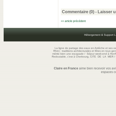
Commentaire (0) -
Laisser 
<< article précédent
Hébergement & Support L
La ligne de partage des eaux en Ardèche et ses oe
Rhin) : traditions architecturales et fêtes en tous ge
mérite bien une escapade
/
Séjour week-end à Honf
Redoutable, c'est à Cherbourg, CITE DE LA MER
/
Claire en France
aime bien recevoir vos avis
espaces c