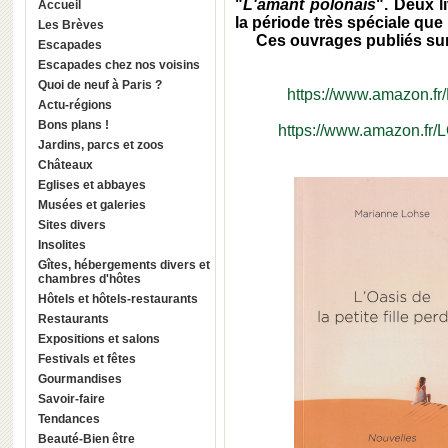
"
L'amant polonais
". Deux l
Accueil
la période très spéciale qu
Les Brèves
Ces ouvrages publiés sur
Escapades
Escapades chez nos voisins
Quoi de neuf à Paris ?
https://www.amazon.f
Actu-régions
Bons plans !
https://www.amazon.fr/
Jardins, parcs et zoos
Châteaux
Eglises et abbayes
Musées et galeries
Sites divers
Insolites
Gîtes, hébergements divers et
chambres d'hôtes
Hôtels et hôtels-restaurants
Restaurants
Expositions et salons
Festivals et fêtes
Gourmandises
Savoir-faire
Tendances
Beauté-Bien être