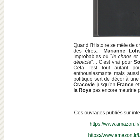
Quand l'Histoire se mêle de ch
des êtres...
Marianne Loh
improbables où "
le chaos et 
débâcle
"... C'est vrai pour
So
Cela l'est tout autant po
enthousiasmante mais aussi t
politique sert de décor à un
Cracovie
jusqu'en
France
et
la Roya
pas encore meurtrie par
Ces ouvrages publiés sur int
https://www.amazon.f
https://www.amazon.fr