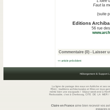
L'idée 
Faut la m
(suite 
Editions Archiba
56 rue de
www.arch
Commentaire (0) -
Laisser 
<< article précédent
Hébergement & Support L
La ligne de partage des eaux en Ardèche et ses oe
Rhin) : traditions architecturales et fêtes en tous ge
mérite bien une escapade
/
Séjour week-end à Honf
Redoutable, c'est à Cherbourg, CITE DE LA MER
/
Claire en France
aime bien recevoir vos avis
espaces c