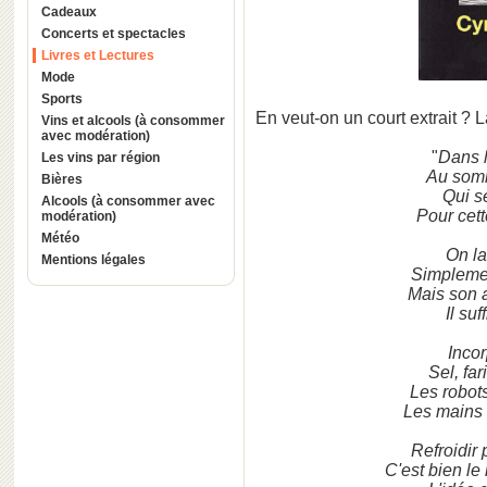
Cadeaux
Concerts et spectacles
Livres et Lectures
Mode
Sports
En veut-on un court extrait ? 
Vins et alcools (à consommer
avec modération)
"
Dans 
Les vins par région
Au somm
Bières
Qui s
Alcools (à consommer avec
Pour cet
modération)
Météo
On la
Mentions légales
Simplemen
Mais son 
Il su
Incor
Sel, fa
Les robot
Les mains
Refroidir
C'est bien l