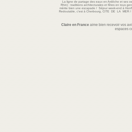
La ligne de partage des eaux en Ardèche et ses oe
Rhin) : traditions architecturales et fêtes en tous ge
mérite bien une escapade
/
Séjour week-end à Honf
Redoutable, c'est à Cherbourg, CITE DE LA MER
/
Claire en France
aime bien recevoir vos avis
espaces c