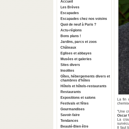
Accueil
Les Brèves
Escapades
Escapades chez nos voisins
Quoi de neuf à Paris ?
Actu-régions
Bons plans !
Jardins, parcs et zoos
Châteaux
Eglises et abbayes
Musées et galeries
Sites divers
Insolites
Gîtes, hébergements divers et
chambres d'hôtes
Hôtels et hôtels-restaurants
Restaurants
Expositions et salons
La fin 
Festivals et fêtes
chemise
Gourmandises
"Une cr
Savoir-faire
Oscar 
La crav
Tendances
survécu
Beauté-Bien être
Il faut