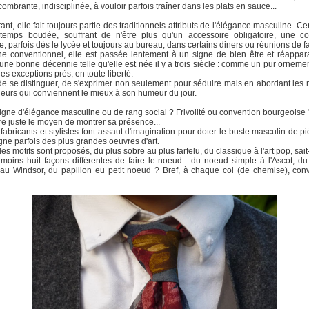
combrante, indisciplinée, à vouloir parfois traîner dans les plats en sauce...
tant, elle fait toujours partie des traditionnels attributs de l'élégance masculine. Cer
 temps boudée, souffrant de n'être plus qu'un accessoire obligatoire, une con
, parfois dès le lycée et toujours au bureau, dans certains diners ou réunions de fa
e conventionnel, elle est passée lentement à un signe de bien être et réappara
une bonne décennie telle qu'elle est née il y a trois siècle : comme un pur ornemen
res exceptions près, en toute liberté.
 de se distinguer, de s'exprimer non seulement pour séduire mais en abordant les m
leurs qui conviennent le mieux à son humeur du jour.
signe d'élégance masculine ou de rang social ? Frivolité ou convention bourgeoise 
re juste le moyen de montrer sa présence...
, fabricants et stylistes font assaut d'imagination pour doter le buste masculin de p
igne parfois des plus grandes oeuvres d'art.
les motifs sont proposés, du plus sobre au plus farfelu, du classique à l'art pop, sait
moins huit façons différentes de faire le noeud : du noeud simple à l'Ascot, d
au Windsor, du papillon eu petit noeud ? Bref, à chaque col (de chemise), con