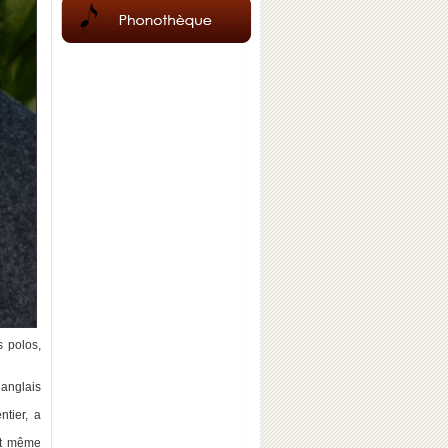
s polos,
 anglais
ntier, a
eut même