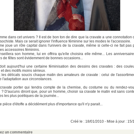
.
emme dans cet univers ? Il est de bon ton de dire que la cravate a une connotation
ochiste. Mais ce serait ignorer l'influence féminine sur les modes le l'accessoire.
e joue un rôle capital dans l'univers de la cravate, même si celle-ci ne fait pas p
 des accessoires féminins.
nseillera son homme, lui en offrira qu'elle choisira elle même... Les anniversaire
s de fêtes sont évidemment de bonnes occasions...
doit aujourd'hui une certaine féminisation des dessins des cravates : des coule
 et des motifs moins sérieux.
 les délicats soucis chaque matin des amateurs de cravate : celui de l'assortime
e l'adaptation aux circonstances.
 cravate porter qui tendra compte de la chemise, du costume ou du rendez-vou
 ? D'aucuns diront que, pour un homme, choisir sa cravate le matin est sans conte
es les plus poétiques de la journée...
e pièce d'étoffe a décidément plus d'importance qu'il n'y parait...
Créé le : 18/01/2010 - Mise à jour : 15
sez un commentaire