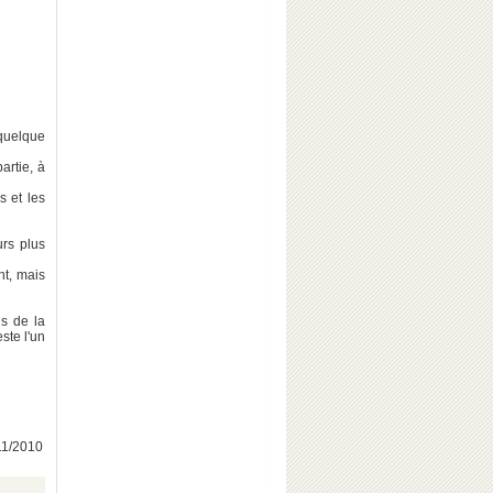
 quelque
artie, à
s et les
urs plus
nt, mais
s de la
ste l'un
/11/2010