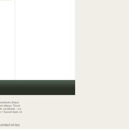
ersheim (Haut-
t séjour, Tours
in nucléaire : Le
r
/
Savoir-faire et
ontact et les