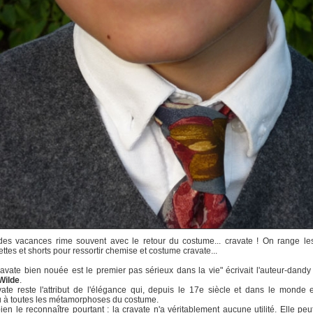
des vacances rime souvent avec le retour du costume... cravate ! On range le
ttes et shorts pour ressortir chemise et costume cravate...
avate bien nouée est le premier pas sérieux dans la vie" écrivait l'auteur-dandy
Wilde
.
ate reste l'attribut de l'élégance qui, depuis le 17e siècle et dans le monde e
 à toutes les métamorphoses du costume.
 bien le reconnaître pourtant : la cravate n'a véritablement aucune utilité. Elle p