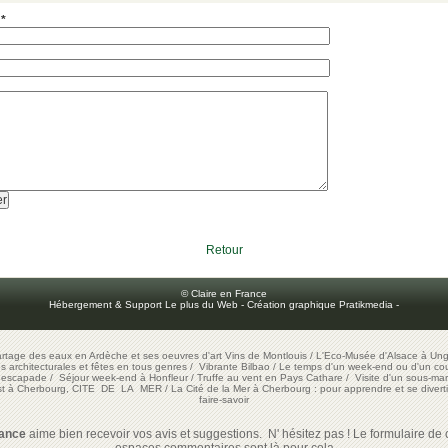
 *
Retour
© Claire en France
Hébergement & Support Le plus du Web
-
Création graphique Pratikmedia
-
artage des eaux en Ardèche et ses oeuvres d'art
Vins de Montlouis
/
L'Eco-Musée d'Alsace à Ung
ons architecturales et fêtes en tous genres
/
Vibrante Bilbao
/
Le temps d'un week-end ou d'un cour
e escapade
/
Séjour week-end à Honfleur
/
Truffe au vent en Pays Cathare
/
Visite d'un sous-mar
est à Cherbourg, CITE DE LA MER
/
La Cité de la Mer à Cherbourg : pour apprendre et se diverti
faire-savoir
rance
aime bien recevoir vos avis et suggestions. N' hésitez pas ! Le formulaire de c