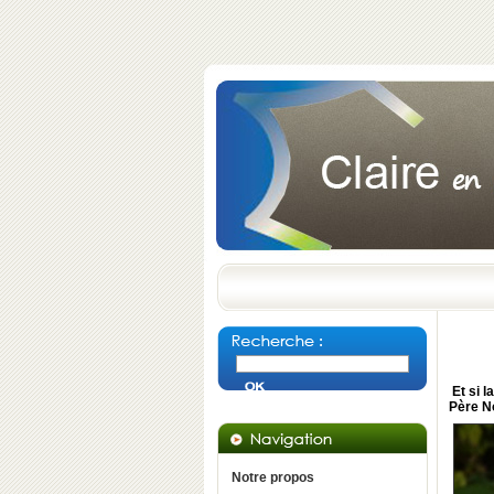
Et si 
Père No
Notre propos