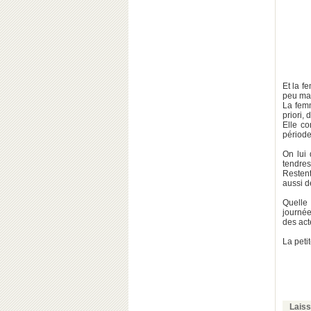
Et la f
peu mas
La femm
priori,
Elle co
période
On lui 
tendres
Restent
aussi d
Quelle
journée
des act
La petit
Lais