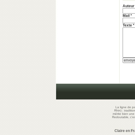
Auteur
Mail *
Texte *
La ligne de p
Rhin) : traditi
mérite bien un
Redoutable, c'
Claire en F