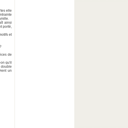
tes elle
trainte
mille.
ît ainsi
t porté,
otifs et
?
ièces de
-on qu'il
u double
vient un