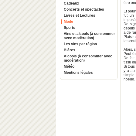
être en
Cadeaux
Concerts et spectacles
Et pour
Livres et Lectures
fut un
imposée
Mode
De sign
Sports
depuis 
à de ra
Vins et alcools (à consommer
Plaisir
avec modération)
les cou
Les vins par région
Alors, 
Bières
Peut-êt
Alcools (à consommer avec
De fait
modération)
tissu d
Météo
Si tous 
y a au 
Mentions légales
simple 
noeud.